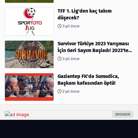
TFF 1. Lig'den kaç takım
düşecek?
3 yıl önce
Survivor Türkiye 2023 Yarışması
İçin Geri Sayım Başladı! 2023'te
kimler var?
3 yıl önce
Gaziantep FK'da Sumudica,
Başkanı kafasından öptü!
2 yıl önce