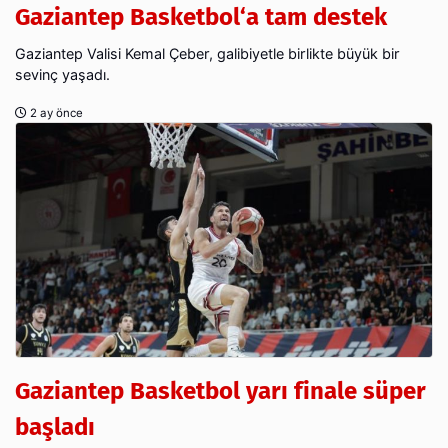
Gaziantep Basketbol‘a tam destek
Gaziantep Valisi Kemal Çeber, galibiyetle birlikte büyük bir
sevinç yaşadı.
2 ay önce
Gaziantep Basketbol yarı finale süper
başladı