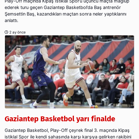
Play-Off maçında Kipaş İstiklal Spor’u üçüncü maçta mağlup
ederek turu geçen Gaziantep Basketbol’da Baş antrenör
Şemsettin Baş, kazandıkları maçtan sonra neler yaptıklarını
anlattı.
2 ay önce
Gaziantep Basketbol yarı finalde
Gaziantep Basketbol, Play-Off çeyrek final 3. maçında Kipaş
istiklal Spor ile kendi sahasında karşı karşıya gelirken rakibini