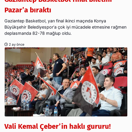
Pazar’a bıraktı
Gaziantep Basketbol, yarı final ikinci maçında Konya
Büyükşehir Belediyespor‘a çok iyi mücadele etmesine rağmen
deplasmanda 82-78 mağlup oldu.
2 ay önce
Vali Kemal Çeber’in haklı gururu!