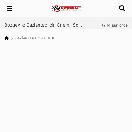
Arama
Bozgeyik: Gaziantep İçin Önemli Spor Yatırımları Yolda
Ga
nce
14 saat önce
GAZİANTEP BASKETBOL