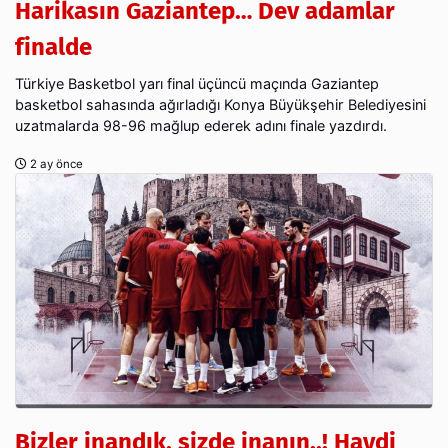
Harikasın Gaziantep… Dev adamlar
finalde
Türkiye Basketbol yarı final üçüncü maçında Gaziantep
basketbol sahasında ağırladığı Konya Büyükşehir Belediyesini
uzatmalarda 98-96 mağlup ederek adını finale yazdırdı.
2 ay önce
Bizler inandık, sizde inanın..! Haydi