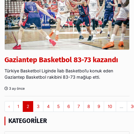
Gaziantep Basketbol 83-73 kazandı
Türkiye Basketbol Liginde İlab Basketbol’u konuk eden
Gaziantep Basketbol rakibini 83-73 mağlup etti.
3 ay önce
‹
1
2
3
4
5
6
7
8
9
10
...
3
KATEGORILER