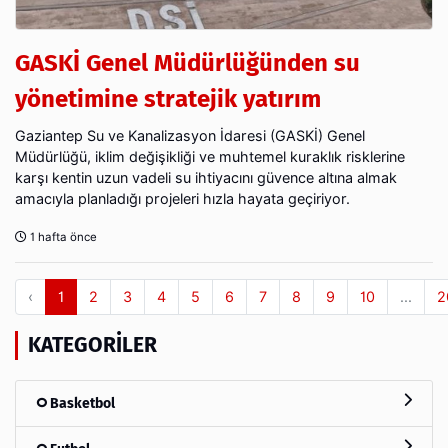
GASKİ Genel Müdürlüğünden su
yönetimine stratejik yatırım
Gaziantep Su ve Kanalizasyon İdaresi (GASKİ) Genel
Müdürlüğü, iklim değişikliği ve muhtemel kuraklık risklerine
karşı kentin uzun vadeli su ihtiyacını güvence altına almak
amacıyla planladığı projeleri hızla hayata geçiriyor.
1 hafta önce
‹
1
2
3
4
5
6
7
8
9
10
...
2
KATEGORILER
Basketbol