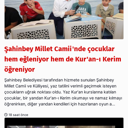
Şahinbey Millet Camii'nde çocuklar
hem eğleniyor hem de Kur'an-ı Kerim
öğreniyor
Şahinbey Belediyesi tarafından hizmete sunulan Şahinbey
Millet Camii ve Külliyesi, yaz tatilini verimli geçirmek isteyen
çocukların uğrak noktası oldu. Yaz Kur'an kurslarına katılan
çocuklar, bir yandan Kur'an-ı Kerim okumayı ve namaz kılmayı
öğrenirken, diğer yandan kendileri için hazırlanan oyun a...
18 saat önce