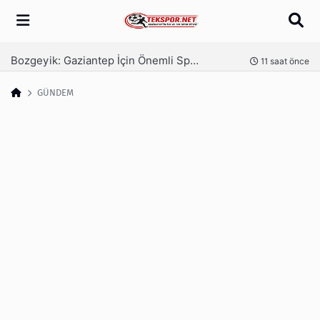
Arama
Bozgeyik: Gaziantep İçin Önemli Spor Yatırımları Yolda
Ga
nce
11 saat önce
GÜNDEM