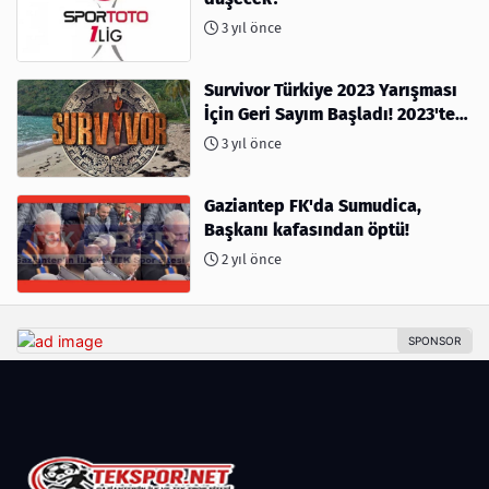
3 yıl önce
Survivor Türkiye 2023 Yarışması
İçin Geri Sayım Başladı! 2023'te
kimler var?
3 yıl önce
Gaziantep FK'da Sumudica,
Başkanı kafasından öptü!
2 yıl önce