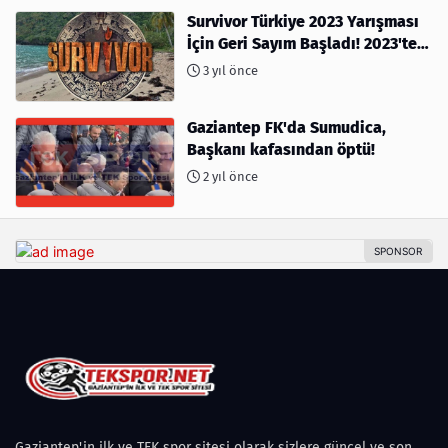
Survivor Türkiye 2023 Yarışması
İçin Geri Sayım Başladı! 2023'te
kimler var?
3 yıl önce
Gaziantep FK'da Sumudica,
Başkanı kafasından öptü!
2 yıl önce
Gaziantep'in ilk ve TEK spor sitesi olarak sizlere güncel ve son