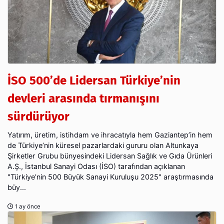
İSO 500’de Lidersan Türkiye’nin
devleri arasında tırmanışını
sürdürüyor
Yatırım, üretim, istihdam ve ihracatıyla hem Gaziantep’in hem
de Türkiye’nin küresel pazarlardaki gururu olan Altunkaya
Şirketler Grubu bünyesindeki Lidersan Sağlık ve Gıda Ürünleri
A.Ş., İstanbul Sanayi Odası (İSO) tarafından açıklanan
"Türkiye'nin 500 Büyük Sanayi Kuruluşu 2025" araştırmasında
büy...
1 ay önce