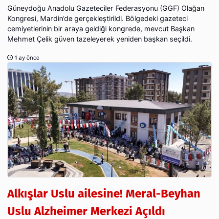
Güneydoğu Anadolu Gazeteciler Federasyonu (GGF) Olağan
Kongresi, Mardin’de gerçekleştirildi. Bölgedeki gazeteci
cemiyetlerinin bir araya geldiği kongrede, mevcut Başkan
Mehmet Çelik güven tazeleyerek yeniden başkan seçildi.
1 ay önce
Alkışlar Uslu ailesine! Meral-Beyhan
Uslu Alzheimer Merkezi Açıldı