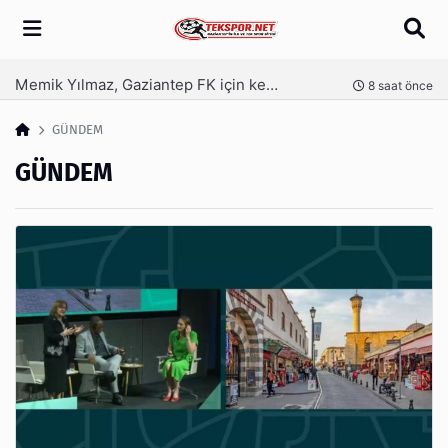
Arama
Memik Yılmaz, Gaziantep FK için kesenin ağzını açtı
nce
8 saat önce
GÜNDEM
GÜNDEM