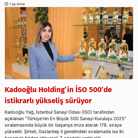
1 ay önce
Kadooğlu Holding’in İSO 500’de
istikrarlı yükseliş sürüyor
Kadooğlu Yağ, İstanbul Sanayi Odası (İSO) tarafından
açıklanan "Türkiye'nin En Büyük 500 Sanayi Kuruluşu 2025"
sıralamasında büyük bir başarıya imza atarak 178. sıraya
yükseldi. Şirket, Gaziantep il genelindeki sıralamada ise iki
basamak birden atlayarak 7. sıradaki yerini aldı.