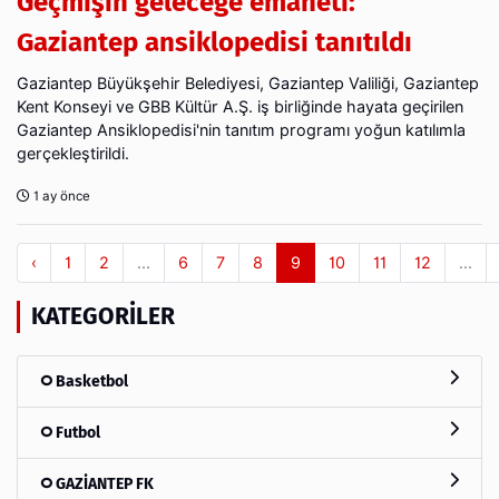
Geçmişin geleceğe emaneti:
Gaziantep ansiklopedisi tanıtıldı
Gaziantep Büyükşehir Belediyesi, Gaziantep Valiliği, Gaziantep
Kent Konseyi ve GBB Kültür A.Ş. iş birliğinde hayata geçirilen
Gaziantep Ansiklopedisi'nin tanıtım programı yoğun katılımla
gerçekleştirildi.
1 ay önce
‹
1
2
...
6
7
8
9
10
11
12
...
KATEGORILER
Basketbol
Futbol
GAZİANTEP FK