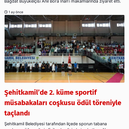
Bağdat Büyükelçisi Anıl Bora İnan’ı makamlarında ziyaret etti.
1 ay önce
Şehitkamil’de 2. küme sportif
müsabakaları coşkusu ödül töreniyle
taçlandı
Şehitkamil Belediyesi tarafından ilçede sporun tabana