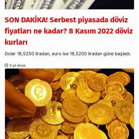
SON DAKİKA! Serbest piyasada döviz
fiyatları ne kadar? 8 Kasım 2022 döviz
kurları
Dolar 18,5250 liradan, euro ise 18,5200 liradan güne başladı.
3 yıl önce