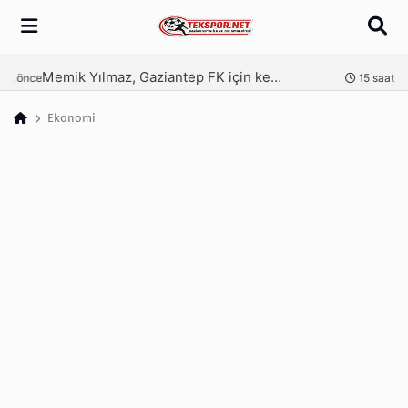
Arama
Memik Yılmaz, Gaziantep FK için kesenin ağzını açtı
nce
15 saat önce
Ekonomi