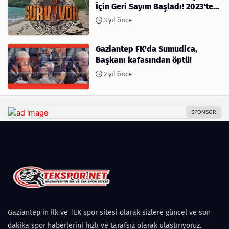
İçin Geri Sayım Başladı! 2023'te
kimler var?
3 yıl önce
Gaziantep FK'da Sumudica,
Başkanı kafasından öptü!
2 yıl önce
Gaziantep'in ilk ve TEK spor sitesi olarak sizlere güncel ve son
dakika spor haberlerini hızlı ve tarafsız olarak ulaştırıyoruz.