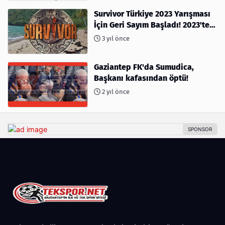
Survivor Türkiye 2023 Yarışması
İçin Geri Sayım Başladı! 2023'te
kimler var?
3 yıl önce
Gaziantep FK'da Sumudica,
Başkanı kafasından öptü!
2 yıl önce