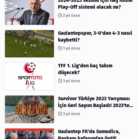
2024-2025 sezonu için flaş iddia!
Play-Off sistemi olacak mı?
2 yıl önce
Gaziantepspor, 3-0'dan 4-3 nasıl
kaybetti?
1 yıl önce
TFF 1. Lig'den kaç takım
düşecek?
3 yıl önce
Survivor Türkiye 2023 Yarışması
İçin Geri Sayım Başladı! 2023'te
kimler var?
3 yıl önce
Gaziantep FK'da Sumudica,
Başkanı kafasından öptü!