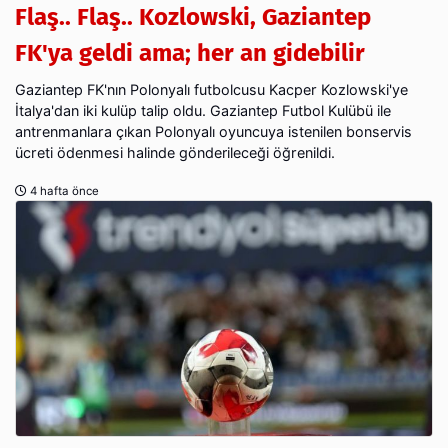
Flaş.. Flaş.. Kozlowski, Gaziantep
FK'ya geldi ama; her an gidebilir
Gaziantep FK'nın Polonyalı futbolcusu Kacper Kozlowski'ye
İtalya'dan iki kulüp talip oldu. Gaziantep Futbol Kulübü ile
antrenmanlara çıkan Polonyalı oyuncuya istenilen bonservis
ücreti ödenmesi halinde gönderileceği öğrenildi.
4 hafta önce