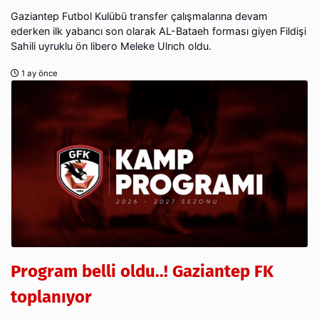
Gaziantep Futbol Kulübü transfer çalışmalarına devam
ederken ilk yabancı son olarak AL-Bataeh forması giyen Fildişi
Sahili uyruklu ön libero Meleke Ulrıch oldu.
1 ay önce
Program belli oldu..! Gaziantep FK
toplanıyor