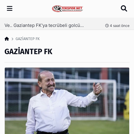
Arama
Ve.. Gaziantep FK'ya tecrübeli golcü! Serdar Dursun imzaladı
nce
4 saat önce
GAZİANTEP FK
GAZİANTEP FK