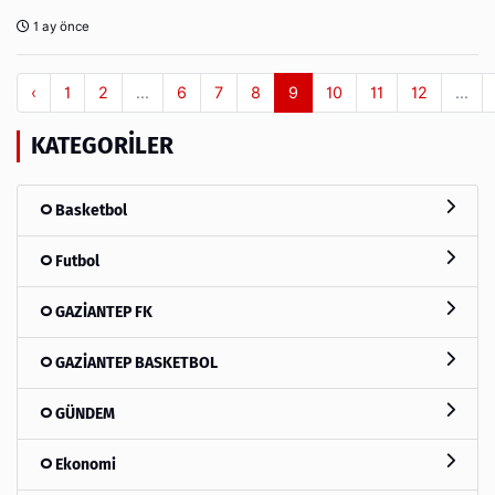
1 ay önce
‹
1
2
...
6
7
8
9
10
11
12
...
KATEGORILER
Basketbol
Futbol
GAZİANTEP FK
GAZİANTEP BASKETBOL
GÜNDEM
Ekonomi