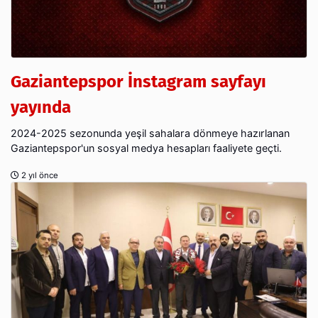
Gaziantepspor İnstagram sayfayı
yayında
2024-2025 sezonunda yeşil sahalara dönmeye hazırlanan
Gaziantepspor'un sosyal medya hesapları faaliyete geçti.
2 yıl önce