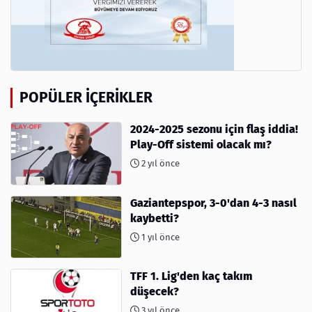
POPÜLER İÇERIKLER
2024-2025 sezonu için flaş iddia!
Play-Off sistemi olacak mı?
2 yıl önce
Gaziantepspor, 3-0'dan 4-3 nasıl
kaybetti?
1 yıl önce
TFF 1. Lig'den kaç takım
düşecek?
3 yıl önce