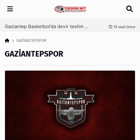
Arama
Memik Yılmaz, Gaziantep FK için kesenin ağzını açtı
nce
19 saat önce
GAZİANTEPSPOR
GAZİANTEPSPOR