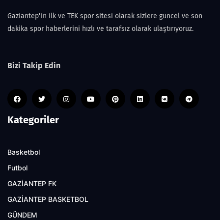
Gaziantep'in ilk ve TEK spor sitesi olarak sizlere güncel ve son
dakika spor haberlerini hızlı ve tarafsız olarak ulaştırıyoruz.
Bizi Takip Edin
Kategoriler
Basketbol
Futbol
GAZİANTEP FK
GAZİANTEP BASKETBOL
GÜNDEM