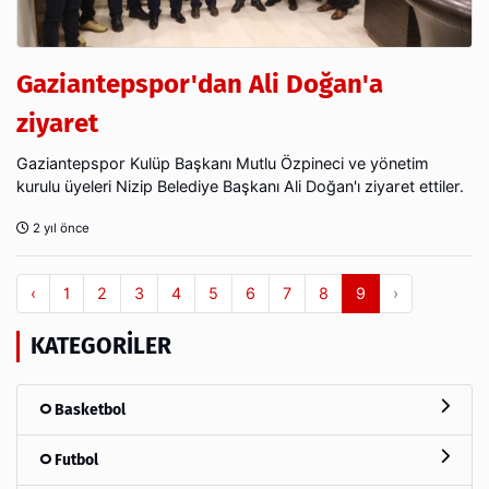
Gaziantepspor'dan Ali Doğan'a
ziyaret
Gaziantepspor Kulüp Başkanı Mutlu Özpineci ve yönetim
kurulu üyeleri Nizip Belediye Başkanı Ali Doğan'ı ziyaret ettiler.
2 yıl önce
‹
1
2
3
4
5
6
7
8
9
›
KATEGORILER
Basketbol
Futbol