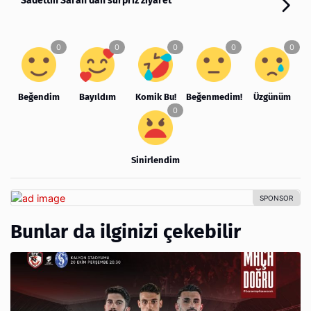
Sadettin Saran’dan sürpriz ziyaret
Beğendim
Bayıldım
Komik Bu!
Beğenmedim!
Üzgünüm
Sinirlendim
Bunlar da ilginizi çekebilir