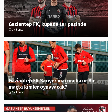
Gaziantep FK, kupada tur peşinde
3 yıl önce
Gaziantep FK Sarıyer maçına hazır Bu
maçta kimler oynayacak?
3 yıl önce