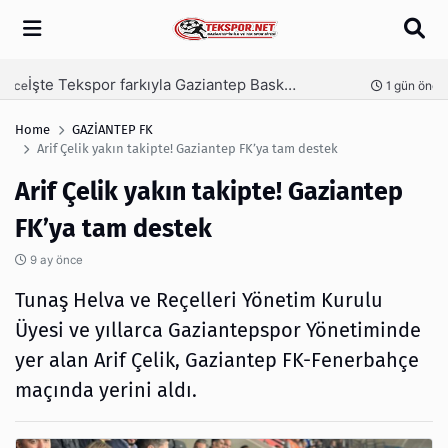
Arama
İşte Tekspor farkıyla Gaziantep Basketbol’un yeni yönetimi
nce
1 gün önce
Home
GAZİANTEP FK
Arif Çelik yakın takipte! Gaziantep FK’ya tam destek
Arif Çelik yakın takipte! Gaziantep
FK’ya tam destek
9 ay önce
Tunaş Helva ve Reçelleri Yönetim Kurulu
Üyesi ve yıllarca Gaziantepspor Yönetiminde
yer alan Arif Çelik, Gaziantep FK-Fenerbahçe
maçında yerini aldı.