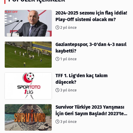
2024-2025 sezonu için flaş iddia!
Play-Off sistemi olacak mı?
2 yıl önce
Gaziantepspor, 3-0'dan 4-3 nasıl
kaybetti?
1 yıl önce
TFF 1. Lig'den kaç takım
düşecek?
3 yıl önce
Survivor Türkiye 2023 Yarışması
İçin Geri Sayım Başladı! 2023'te
kimler var?
3 yıl önce