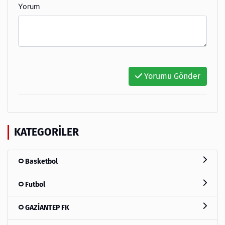
Yorum
Yorumu Gönder
KATEGORILER
Basketbol
Futbol
GAZİANTEP FK