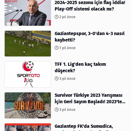
2024-2025 sezonu için flaş iddia!
Play-Off sistemi olacak mı?
2 yıl önce
Gaziantepspor, 3-0'dan 4-3 nasıl
kaybetti?
1 yıl önce
TFF 1. Lig'den kaç takım
düşecek?
3 yıl önce
Survivor Türkiye 2023 Yarışması
İçin Geri Sayım Başladı! 2023'te
kimler var?
3 yıl önce
Gaziantep FK'da Sumudica,