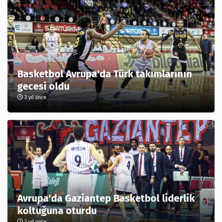
Basketbol Avrupa'da Türk takımlarının
gecesi oldu
3 yıl önce
Avrupa'da Gaziantep Basketbol liderlik
koltuğuna oturdu
3 yıl önce