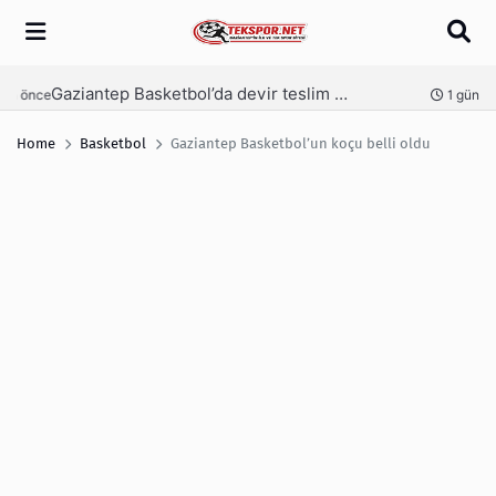
Arama
Gaziantep Basketbol’da devir teslim yapılıyor
nce
1 gün önce
Home
Basketbol
Gaziantep Basketbol’un koçu belli oldu