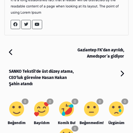
It is a long established fact that a reader will be distracted by the
readable content of a page when looking at its layout. The point of
using Lorem Ipsum
Gaziantep FK’dan ayrıldı,
Amedspor’a gidiyor
SANKO Tekstil'de üst düzey atama,
CEO’luk görevine Hasan Hakan
Şahin atandı
Beğendim
Bayıldım
Komik Bu!
Beğenmedim!
Üzgünüm