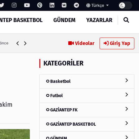
Türkçe
NTEP BASKETBOL
GÜNDEM
YAZARLAR
Memik Yılmaz: "Daha güzel bir futbol seyrettirmek için müc
Videolar
Giriş Yap
 önce
KATEGORILER
Basketbol
Futbol
hakim
GAZİANTEP FK
GAZİANTEP BASKETBOL
GÜNDEM