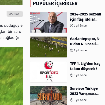
POPÜLER İÇERIKLER
2024-2025 sezonu
için flaş iddia!
Play-Off sistemi
tiş düdüğüyle
2 yıl önce
olacak mı?
arı bir süre
en ağladığı
Gaziantepspor, 3-
0'dan 4-3 nasıl
kaybetti?
1 yıl önce
TFF 1. Lig'den kaç
takım düşecek?
3 yıl önce
Survivor Türkiye
2023 Yarışması
İçin Geri Sayım
3 yıl önce
Başladı! 2023'te