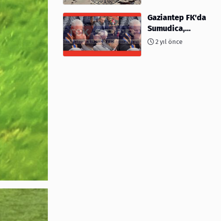
kimler var?
Gaziantep FK'da
Sumudica,
Başkanı
2 yıl önce
kafasından öptü!