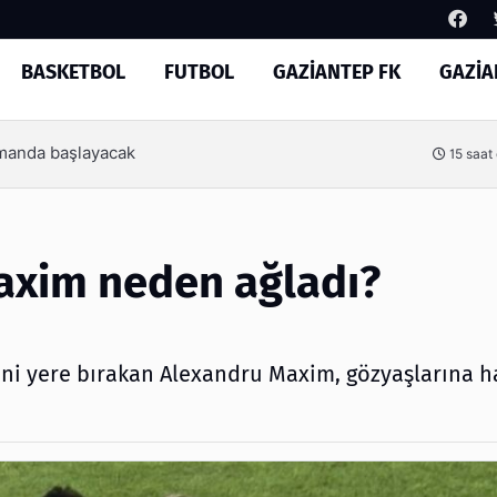
BASKETBOL
FUTBOL
GAZİANTEP FK
GAZİA
Arama
Basketbol’un yeni yönetimi
1 gün
axim neden ağladı?
ini yere bırakan Alexandru Maxim, gözyaşlarına 