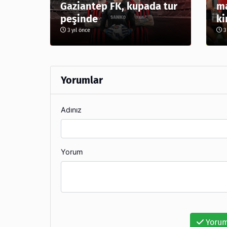
Gaziantep FK, kupada tur
ma
peşinde
ki
3 yıl önce
3 
Yorumlar
Adınız
Yorum
Yorum