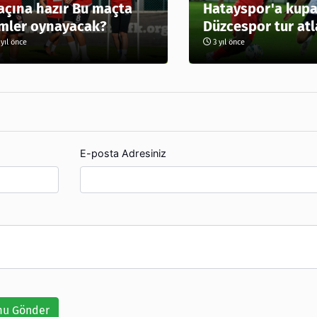
çına hazır Bu maçta
Hatayspor'a kupa
mler oynayacak?
Düzcespor tur atl
yıl önce
3 yıl önce
E-posta Adresiniz
u Gönder