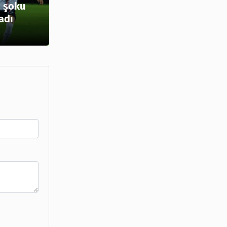
 şoku
adı