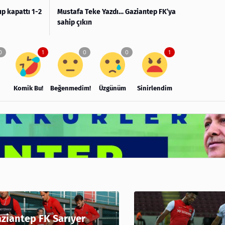
p kapattı 1-2
Mustafa Teke Yazdı… Gaziantep FK’ya
sahip çıkın
Komik Bu!
Beğenmedim!
Üzgünüm
Sinirlendim
ziantep FK Sarıyer