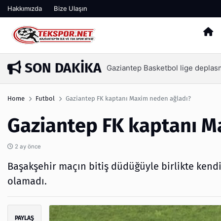
Hakkımızda
Bize Ulaşın
SON DAKIKA
İşte Tekspor farkıyla Gaziantep 
15 saat önce
Home
Futbol
Gaziantep FK kaptanı Maxim neden ağladı?
Gaziantep FK kaptanı M
2 ay önce
Başakşehir maçın bitiş düdüğüyle birlikte kend
olamadı.
PAYLAŞ