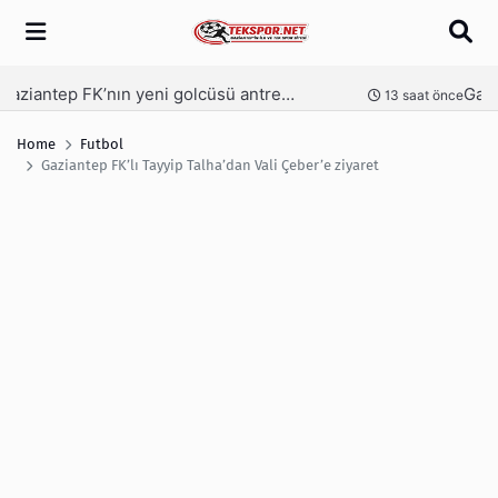
Arama
Gaziantep FK’da Bacuna’ya pastalı karşılama
Ga
nce
14 saat önce
Home
Futbol
Gaziantep FK’lı Tayyip Talha’dan Vali Çeber’e ziyaret