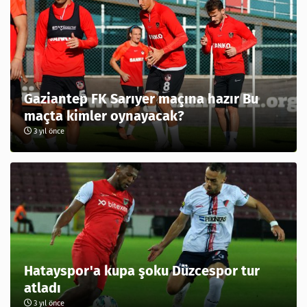
Gaziantep FK Sarıyer maçına hazır Bu
maçta kimler oynayacak?
3 yıl önce
Hatayspor'a kupa şoku Düzcespor tur
atladı
3 yıl önce