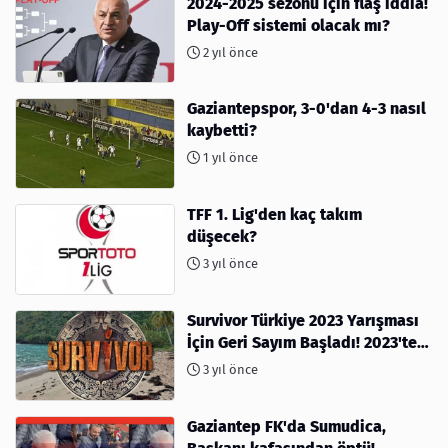
2024-2025 sezonu için flaş iddia!
Play-Off sistemi olacak mı?
2 yıl önce
Gaziantepspor, 3-0'dan 4-3 nasıl
kaybetti?
1 yıl önce
TFF 1. Lig'den kaç takım
düşecek?
3 yıl önce
Survivor Türkiye 2023 Yarışması
İçin Geri Sayım Başladı! 2023'te
kimler var?
3 yıl önce
Gaziantep FK'da Sumudica,