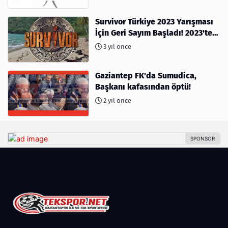
Survivor Türkiye 2023 Yarışması
İçin Geri Sayım Başladı! 2023'te
kimler var?
3 yıl önce
Gaziantep FK'da Sumudica,
Başkanı kafasından öptü!
2 yıl önce