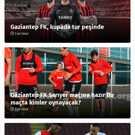
Gaziantep FK, kupada tur peşinde
3 yıl önce
Gaziantep FK Sarıyer maçına hazır Bu
maçta kimler oynayacak?
3 yıl önce