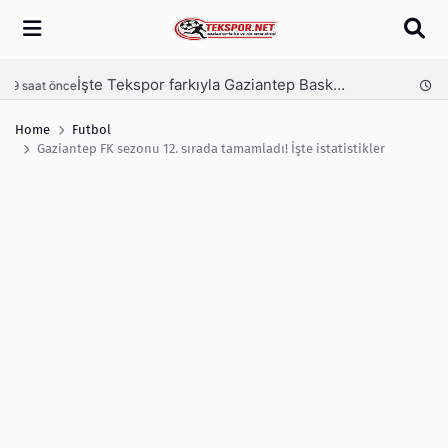
Arama
İşte Tekspor farkıyla Gaziantep Basketbol’un yeni yönetimi
nce
1 gün önce
Home
Futbol
Gaziantep FK sezonu 12. sırada tamamladı! İşte istatistikler