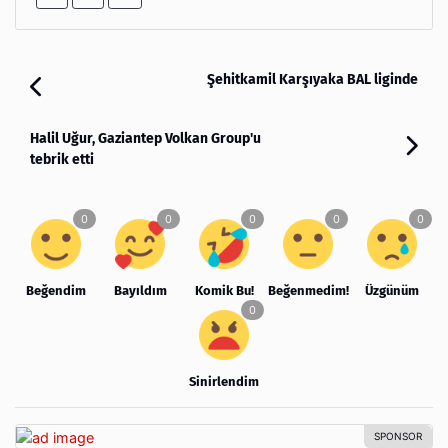
Şehitkamil Karşıyaka BAL liginde
Halil Uğur, Gaziantep Volkan Group'u
tebrik etti
Beğendim
Bayıldım
Komik Bu!
Beğenmedim!
Üzgünüm
Sinirlendim