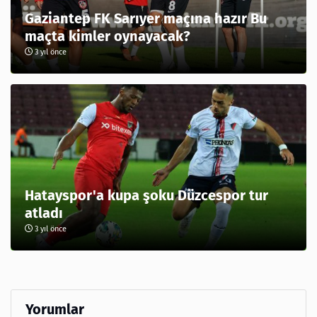
Gaziantep FK Sarıyer maçına hazır Bu
maçta kimler oynayacak?
3 yıl önce
Hatayspor'a kupa şoku Düzcespor tur
atladı
3 yıl önce
Yorumlar