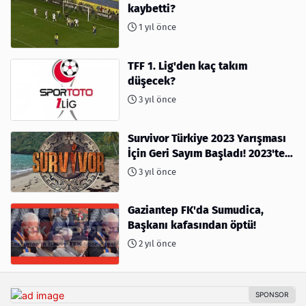
kaybetti?
1 yıl önce
TFF 1. Lig'den kaç takım
düşecek?
3 yıl önce
Survivor Türkiye 2023 Yarışması
İçin Geri Sayım Başladı! 2023'te
kimler var?
3 yıl önce
Gaziantep FK'da Sumudica,
Başkanı kafasından öptü!
2 yıl önce