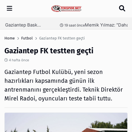
Arama
Memik Yılmaz: "Daha güzel bir futbol seyrettirmek için mücadele ediyoruz"
nce
23 saat önce
Home
Futbol
Gaziantep FK testten geçti
Gaziantep FK testten geçti
4 hafta önce
Gaziantep Futbol Kulübü, yeni sezon
hazırlıkları kapsamında günün ilk
antrenmanını gerçekleştirdi. Teknik Direktör
Mirel Radoi, oyuncuları teste tabii tuttu.