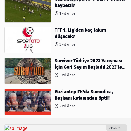
kaybetti?
1 yıl önce
TFF 1. Lig'den kaç takım
düşecek?
3 yıl önce
Survivor Türkiye 2023 Yarışması
İçin Geri Sayım Başladı! 2023'te
kimler var?
3 yıl önce
Gaziantep FK'da Sumudica,
Başkanı kafasından öptü!
2 yıl önce