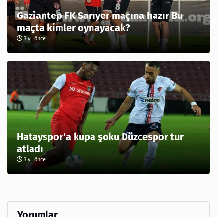
Gaziantep FK Sarıyer maçına hazır Bu
maçta kimler oynayacak?
3 yıl önce
Hatayspor'a kupa şoku Düzcespor tur
atladı
3 yıl önce
Yorumlar