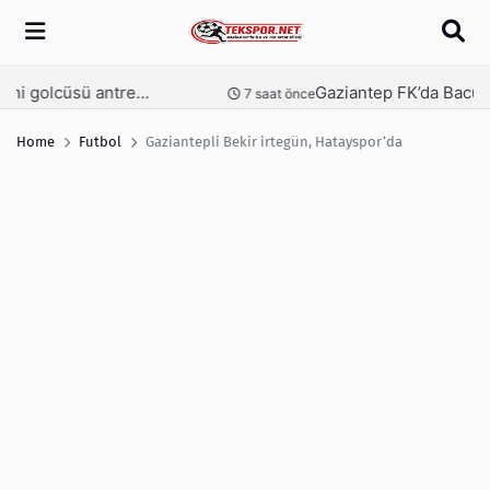
Arama
Gaziantep FK’da Bacuna’ya pastalı karşılama
Ga
nce
8 saat önce
Home
Futbol
Gaziantepli Bekir irtegün, Hatayspor’da