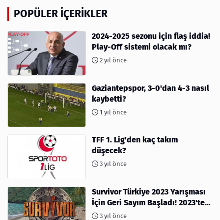
POPÜLER İÇERIKLER
2024-2025 sezonu için flaş iddia!
Play-Off sistemi olacak mı?
2 yıl önce
Gaziantepspor, 3-0'dan 4-3 nasıl
kaybetti?
1 yıl önce
TFF 1. Lig'den kaç takım
düşecek?
3 yıl önce
Survivor Türkiye 2023 Yarışması
İçin Geri Sayım Başladı! 2023'te
kimler var?
3 yıl önce