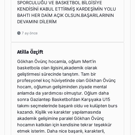
SPORCULUĞU VE BASKETBOL BİLGİSİYE
KENDİSİNİ KABUL ETTİRMİŞ KARDEŞİMİN YOLU
BAHTI HER DAİM AÇIK OLSUN.BAŞARILARININ
DEVAMINI DİLERİM
7 ay önce
Atilla Özçift
Gökhan Övünç hocamla, oğlum Mert’in
basketbola olan ilgisini,akademik olarak
geliştirmesi sürecinde tanıştım. Tam bir
profesyonel koç hüviyetinde olan Gökhan Övünç
hocam, oğlumun gelişiminden ziyade mental
anlamda da yardımcısı olmuştur. Oğlum daha
sonra Gaziantep Basketbol’dan Karşıyaka U15
takımı seçmelerinde başarılı oldu ve kulüpten burs
kazandı. Kişilik ve karakter yapılamasında
akademik gelişimine paralel Gökhan Övünç
hocamın katkıları için kendisine tekrar teşekkür
etmek isterim. Daha nice başarılı, karakterli,