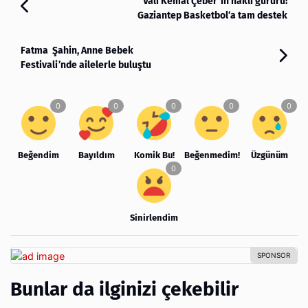
Vali Kemal Çeber’in haklı gururu!
Gaziantep Basketbol‘a tam destek
Fatma Şahin, Anne Bebek
Festivali’nde ailelerle buluştu
Beğendim
Bayıldım
Komik Bu!
Beğenmedim!
Üzgünüm
Sinirlendim
Bunlar da ilginizi çekebilir