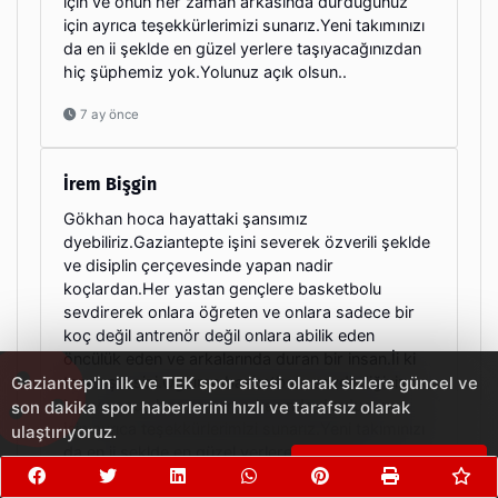
için ve onun her zaman arkasında durdugunuz
için ayrıca teşekkürlerimizi sunarız.Yeni takımınızı
da en ii şeklde en güzel yerlere taşıyacağınızdan
hiç şüphemiz yok.Yolunuz açık olsun..
7 ay önce
İrem Bişgin
Gökhan hoca hayattaki şansımız
dyebiliriz.Gaziantepte işini severek özverili şeklde
ve disiplin çerçevesinde yapan nadir
koçlardan.Her yastan gençlere basketbolu
sevdirerek onlara öğreten ve onlara sadece bir
koç değil antrenör değil onlara abilik eden
öncülük eden ve arkalarında duran bir insan.İi ki
tanımışız sizi.Oğluma basketbolu sevdirdiğiniz
Gaziantep'in ilk ve TEK spor sitesi olarak sizlere güncel ve
için ve onun her zaman arkasında durdugunuz
son dakika spor haberlerini hızlı ve tarafsız olarak
için ayrıca teşekkürlerimizi sunarız.Yeni takımınızı
ulaştırıyoruz.
da en ii şeklde en güzel yerlere taşıyacağınızdan
Çerezleri Kabul Et
hiç şüphemiz yok.Yolunuz açık olsun..