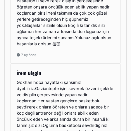
Basketbolu sevdirerek disiplin çercevesinde
öğreten onşara öncülük eden abilik yapan nadir
koçlardan birisi.Yeni takımını da çok çok güzel
yerlere getireceginden hiç şüphemiz
yok.Başarılar sizinle olsun koç.İi ki tanıdık sizi
oğlumun her zaman arkasında durdugunuz için
ayrıca teşekkürlerimi sunarım.Yolunuz açık olsun
başarılarla dolsun 👏🏻
7 ay önce
İrem Bişgin
Gökhan hoca hayattaki şansımız
dyebiliriz.Gaziantepte işini severek özverili şeklde
ve disiplin çerçevesinde yapan nadir
koçlardan.Her yastan gençlere basketbolu
sevdirerek onlara öğreten ve onlara sadece bir
koç değil antrenör değil onlara abilik eden
öncülük eden ve arkalarında duran bir insan.İi ki
tanımışız sizi.Oğluma basketbolu sevdirdiğiniz