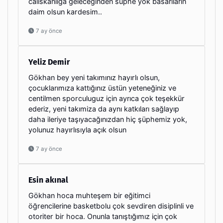
caliskanliga geleceginden suphe yok basarilarin
daim olsun kardesim..
7 ay önce
Yeliz Demir
Gökhan bey yeni takımınız hayırlı olsun,
çocuklarımıza kattığınız üstün yeteneğiniz ve
centilmen sporculuguz için ayrıca çok teşekkür
ederiz, yeni takımiza da aynı katkıları sağlayıp
daha ileriye taşıyacağınızdan hiç şüphemiz yok,
yolunuz hayırlısıyla açık olsun
7 ay önce
Esin akınal
Gökhan hoca muhteşem bir eğitimci
öğrencilerine basketbolu çok sevdiren disiplinli ve
otoriter bir hoca. Onunla tanıştığımız için çok