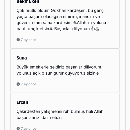
Bekir Eken
Çok mutlu oldum Gökhan kardeşim, bu genç
yaşta başarılı olacağına eminim, inancım ve
güvenim tam sana kardeşim 🙏Allah'ım yolunu
bahtını açık etsin🙏 Başarılar diliyorum 👍👏
7 ay önce
Suna
Büyük emeklerle geldiniz başarılar diliyorum
yolunuz açık olsun gurur duyuyoruz sizinle
7 ay önce
Ercan
Çekirdekten yetişmenin ruh bulmuş hali Allah
başarılarınızı daim etsin
7 ay önce