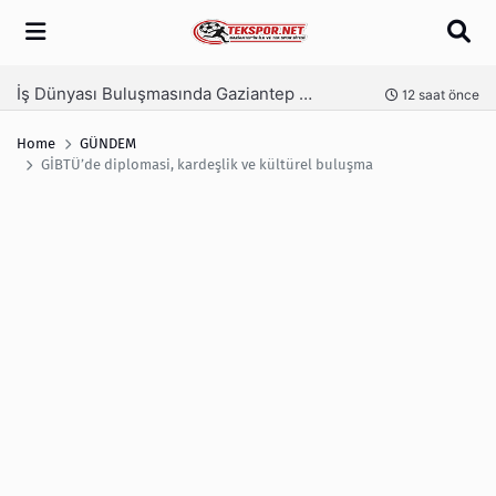
Arama
İş Dünyası Buluşmasında Gaziantep FK Rüzgârı Esti
Ga
nce
12 saat önce
Home
GÜNDEM
GİBTÜ’de diplomasi, kardeşlik ve kültürel buluşma