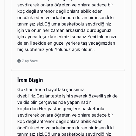
sevdirerek onlara öğreten ve onlara sadece bir
koç değil antrenör değil onlara abilik eden
öncülük eden ve arkalarında duran bir insan.İi ki
tanımışız sizi.Oğluma basketbolu sevdirdiğiniz
için ve onun her zaman arkasında durdugunuz
için ayrıca teşekkürlerimizi sunarız.Yeni takımınızı
da en ii şeklde en güzel yerlere taşıyacağınızdan
hiç şüphemiz yok.Yolunuz açık olsun..
7 ay önce
İrem Bişgin
Gökhan hoca hayattaki şansımız
dyebiliriz.Gaziantepte işini severek özverili şeklde
ve disiplin çerçevesinde yapan nadir
koçlardan.Her yastan gençlere basketbolu
sevdirerek onlara öğreten ve onlara sadece bir
koç değil antrenör değil onlara abilik eden
öncülük eden ve arkalarında duran bir insan.İi ki
tanımışız sizi.Oğluma basketbolu sevdirdiğiniz