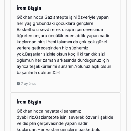
İrem Bişgin
Gökhan hoca Gaziantepte işini özveriyle yapan
her yaş grubundaki çocuklara gençlere
Basketbolu sevdirerek disiplin çercevesinde
öğreten onşara öncülük eden abilik yapan nadir
koçlardan birisi.Yeni takımını da çok çok güzel
yerlere getireceginden hiç şüphemiz
yok.Başarılar sizinle olsun koç.İi ki tanıdık sizi
oğlumun her zaman arkasında durdugunuz için
ayrıca teşekkürlerimi sunarım.Yolunuz açık olsun
başarılarla dolsun 👏🏻
7 ay önce
İrem Bişgin
Gökhan hoca hayattaki şansımız
dyebiliriz.Gaziantepte işini severek özverili şeklde
ve disiplin çerçevesinde yapan nadir
koçlardan.Her yastan gençlere basketbolu