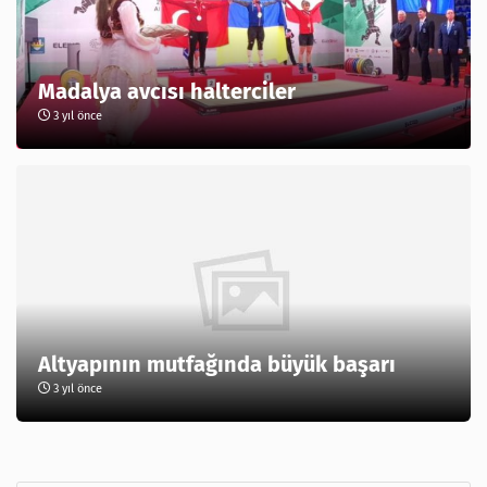
Madalya avcısı halterciler
3 yıl önce
Altyapının mutfağında büyük başarı
3 yıl önce