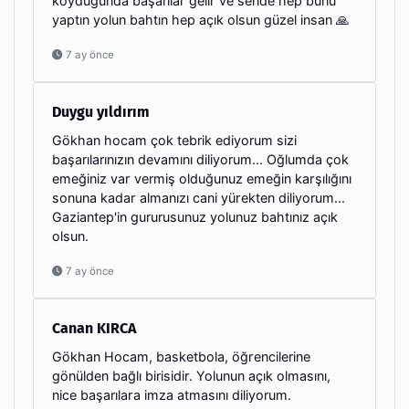
koydugunda başarılar gelir ve sende hep bunu
yaptın yolun bahtın hep açık olsun güzel insan 🙏
7 ay önce
Duygu yıldırım
Gökhan hocam çok tebrik ediyorum sizi
başarılarınızın devamını diliyorum... Oğlumda çok
emeğiniz var vermiş olduğunuz emeğin karşılığını
sonuna kadar almanızı cani yürekten diliyorum...
Gaziantep'in gururusunuz yolunuz bahtınız açık
olsun.
7 ay önce
Canan KIRCA
Gökhan Hocam, basketbola, öğrencilerine
gönülden bağlı birisidir. Yolunun açık olmasını,
nice başarılara imza atmasını diliyorum.