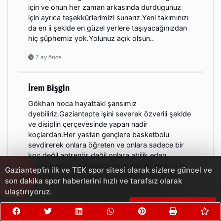
için ve onun her zaman arkasında durdugunuz
için ayrıca teşekkürlerimizi sunarız.Yeni takımınızı
da en ii şeklde en güzel yerlere taşıyacağınızdan
hiç şüphemiz yok.Yolunuz açık olsun..
7 ay önce
İrem Bişgin
Gökhan hoca hayattaki şansımız
dyebiliriz.Gaziantepte işini severek özverili şeklde
ve disiplin çerçevesinde yapan nadir
koçlardan.Her yastan gençlere basketbolu
sevdirerek onlara öğreten ve onlara sadece bir
koç değil antrenör değil onlara abilik eden
öncülük eden ve arkalarında duran bir insan.İi ki
Gaziantep'in ilk ve TEK spor sitesi olarak sizlere güncel ve
tanımışız sizi.Oğluma basketbolu sevdirdiğiniz
son dakika spor haberlerini hızlı ve tarafsız olarak
için ve onun her zaman arkasında durdugunuz
ulaştırıyoruz.
için ayrıca teşekkürlerimizi sunarız.Yeni takımınızı
Çerezleri Kabul Et
da en ii şeklde en güzel yerlere taşıyacağınızdan
hiç şüphemiz yok.Yolunuz açık olsun..