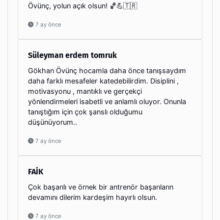
Övünç, yolun açık olsun! 🏀💪🇹🇷
7 ay önce
Süleyman erdem tomruk
Gökhan Övünç hocamla daha önce tanışsaydım
daha farklı mesafeler katedebilirdim. Disiplini ,
motivasyonu , mantıklı ve gerçekçi
yönlendirmeleri isabetli ve anlamlı oluyor. Onunla
tanıştığım için çok şanslı olduğumu
düşünüyorum..
7 ay önce
FAİK
Çok başarılı ve örnek bir antrenör başarıların
devamını dilerim kardeşim hayırlı olsun.
7 ay önce