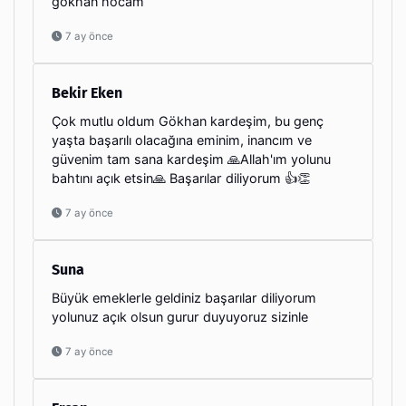
gökhan hocam
7 ay önce
Bekir Eken
Çok mutlu oldum Gökhan kardeşim, bu genç
yaşta başarılı olacağına eminim, inancım ve
güvenim tam sana kardeşim 🙏Allah'ım yolunu
bahtını açık etsin🙏 Başarılar diliyorum 👍👏
7 ay önce
Suna
Büyük emeklerle geldiniz başarılar diliyorum
yolunuz açık olsun gurur duyuyoruz sizinle
7 ay önce