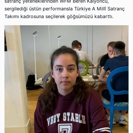
satranç yeteneklerinden WFM Beren Kalyoncu,
sergilediği üstün performansla Türkiye A Millî Satranç
Takımı kadrosuna seçilerek göğsümüzü kabarttı.