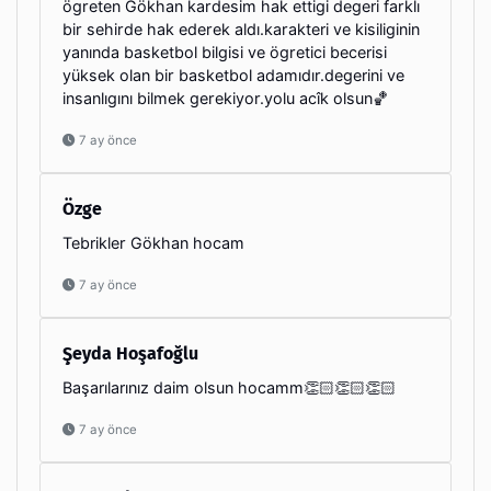
ögreten Gökhan kardesim hak ettigi degeri farklı
bir sehirde hak ederek aldı.karakteri ve kisiliginin
yanında basketbol bilgisi ve ögretici becerisi
yüksek olan bir basketbol adamıdır.degerini ve
insanlıgını bilmek gerekiyor.yolu acîk olsun🏀
7 ay önce
Özge
Tebrikler Gökhan hocam
7 ay önce
Şeyda Hoşafoğlu
Başarılarınız daim olsun hocamm👏🏻👏🏻👏🏻
7 ay önce