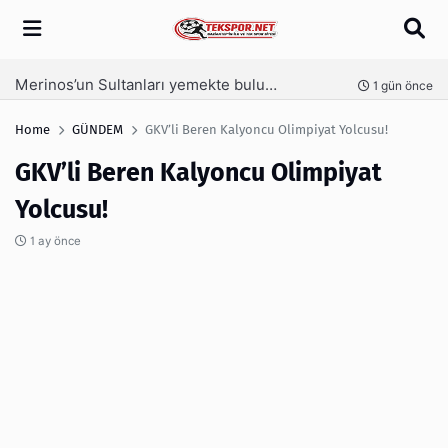
Arama
Merinos’un Sultanları yemekte buluştu
nce
1 gün önce
Home
GÜNDEM
GKV’li Beren Kalyoncu Olimpiyat Yolcusu!
GKV’li Beren Kalyoncu Olimpiyat
Yolcusu!
1 ay önce