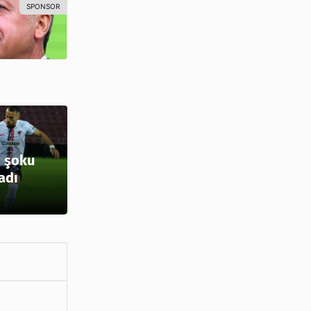
 şoku
adı