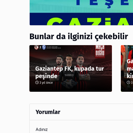
Bunlar da ilginizi çekebilir
Ga
Gaziantep FK, kupada tur
ma
peşinde
ki
3 yıl önce
3 
Yorumlar
Adınız