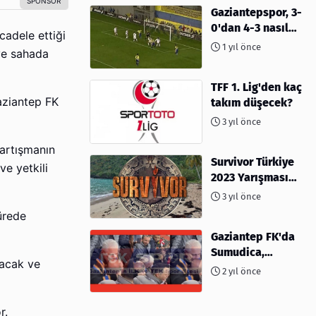
Gaziantepspor, 3-
0'dan 4-3 nasıl
cadele ettiği
kaybetti?
1 yıl önce
ve sahada
TFF 1. Lig'den kaç
aziantep FK
takım düşecek?
3 yıl önce
tartışmanın
Survivor Türkiye
e yetkili
2023 Yarışması
İçin Geri Sayım
3 yıl önce
Başladı! 2023'te
ürede
kimler var?
Gaziantep FK'da
Sumudica,
şacak ve
Başkanı
2 yıl önce
kafasından öptü!
r.