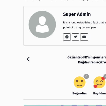
Super Admin
It is a long established fact that
point of using Lorem Ipsum
Gaziantep FK'nın gençler
Dağdeviren açık v
Beğendim
Bayıldım