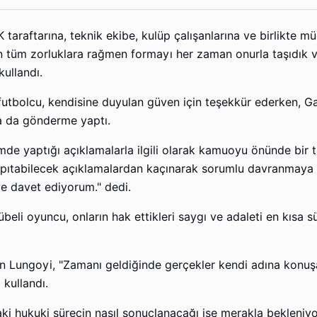
araftarına, teknik ekibe, kulüp çalışanlarına ve birlikte mü
n tüm zorluklara rağmen formayı her zaman onurla taşıdık 
kullandı.
futbolcu, kendisine duyulan güven için teşekkür ederken, G
a da gönderme yaptı.
e yaptığı açıklamalarla ilgili olarak kamuoyu önünde bir 
rpıtabilecek açıklamalardan kaçınarak sorumlu davranmaya v
e davet ediyorum." dedi.
beli oyuncu, onların hak ettikleri saygı ve adaleti en kısa s
n Lungoyi, "Zamanı geldiğinde gerçekler kendi adına konu
 kullandı.
ki hukuki sürecin nasıl sonuçlanacağı ise merakla bekleniyo