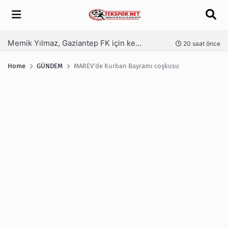
Arama
Memik Yılmaz, Gaziantep FK için kesenin ağzını açtı
nce
20 saat önce
Home
GÜNDEM
MAREV’de Kurban Bayramı coşkusu