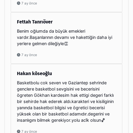
7 ay önce
Fettah Tanrıöver
Benim oğlumda da büyük emekleri
vardır.Başarılarının devamı ve hakettiğin daha iyi
yerlere gelmen dileğiyle👏
7 ay önce
Hakan kõseoğlu
Basketbolu cok seven ve Gaziantep sehrinde
genclere basketbol sevgisini ve becerisini
ögreten Gökhan kardesim hak ettigi degeri farklı
bir sehirde hak ederek aldı.karakteri ve kisiliginin
yanında basketbol bilgisi ve ögretici becerisi
yüksek olan bir basketbol adamıdır.degerini ve
insanlıgını bilmek gerekiyor.yolu acîk olsun🏀
7 ay önce