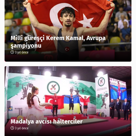
Milli güreşçi Kerem Kamal, Avrupa
şampiyonu
3 yıl önce
Madalya avcısı halterciler
3 yıl önce