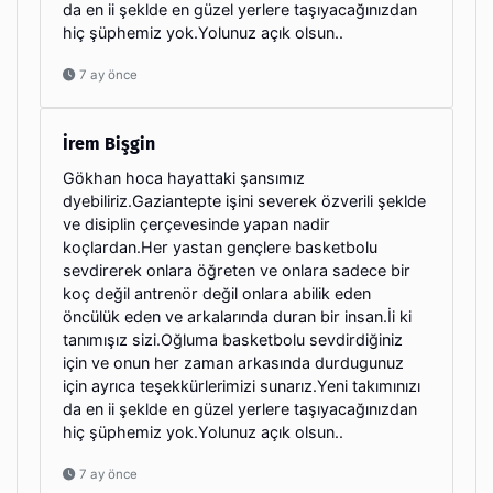
da en ii şeklde en güzel yerlere taşıyacağınızdan
hiç şüphemiz yok.Yolunuz açık olsun..
7 ay önce
İrem Bişgin
Gökhan hoca hayattaki şansımız
dyebiliriz.Gaziantepte işini severek özverili şeklde
ve disiplin çerçevesinde yapan nadir
koçlardan.Her yastan gençlere basketbolu
sevdirerek onlara öğreten ve onlara sadece bir
koç değil antrenör değil onlara abilik eden
öncülük eden ve arkalarında duran bir insan.İi ki
tanımışız sizi.Oğluma basketbolu sevdirdiğiniz
için ve onun her zaman arkasında durdugunuz
için ayrıca teşekkürlerimizi sunarız.Yeni takımınızı
da en ii şeklde en güzel yerlere taşıyacağınızdan
hiç şüphemiz yok.Yolunuz açık olsun..
7 ay önce