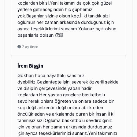
koçlardan birisi.Yeni takımını da çok çok güzel
yerlere getireceginden hiç şüphemiz
yok.Başarılar sizinle olsun koç.İi ki tanıdık sizi
oğlumun her zaman arkasında durdugunuz için
ayrıca teşekkürlerimi sunarım.Yolunuz açık olsun
başarılarla dolsun 👏🏻
7 ay önce
İrem Bişgin
Gökhan hoca hayattaki şansımız
dyebiliriz.Gaziantepte işini severek özverili şeklde
ve disiplin çerçevesinde yapan nadir
koçlardan.Her yastan gençlere basketbolu
sevdirerek onlara öğreten ve onlara sadece bir
koç değil antrenör değil onlara abilik eden
öncülük eden ve arkalarında duran bir insan.İi ki
tanımışız sizi.Oğluma basketbolu sevdirdiğiniz
için ve onun her zaman arkasında durdugunuz
için ayrıca teşekkürlerimizi sunarız.Yeni takımınızı