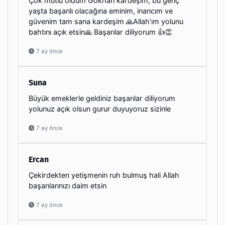
Çok mutlu oldum Gökhan kardeşim, bu genç
yaşta başarılı olacağına eminim, inancım ve
güvenim tam sana kardeşim 🙏Allah'ım yolunu
bahtını açık etsin🙏 Başarılar diliyorum 👍👏
7 ay önce
Suna
Büyük emeklerle geldiniz başarılar diliyorum
yolunuz açık olsun gurur duyuyoruz sizinle
7 ay önce
Ercan
Çekirdekten yetişmenin ruh bulmuş hali Allah
başarılarınızı daim etsin
7 ay önce