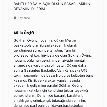
BAHTI HER DAİM AÇIK OLSUN.BAŞARILARININ
DEVAMINI DİLERİM
7 ay önce
Atilla Özçift
Gökhan Övünç hocamla, oğlum Mert’in
basketbola olan ilgisini,akademik olarak
geliştirmesi sürecinde tanıştım. Tam bir
profesyonel koç hüviyetinde olan Gökhan Övünç
hocam, oğlumun gelişiminden ziyade mental
anlamda da yardımcısı olmuştur. Oğlum daha
sonra Gaziantep Basketbol’dan Karşıyaka U15
takımı seçmelerinde başarılı oldu ve kulüpten burs
kazandı. Kişilik ve karakter yapılamasında
akademik gelişimine paralel Gökhan Övünç
hocamın katkıları için kendisine tekrar teşekkür
etmek isterim. Daha nice başarılı, karakterli,
ahlaklı gençlerimize ışık tutacağından eminim,
daha nice parıl parıl parıldayan basketbolcu