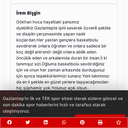
İrem Bişgin
Gökhan hoca hayattaki şansımız
dyebiliriz.Gaziantepte işini severek özverili şeklde
ve disiplin çerçevesinde yapan nadir
koçlardan.Her yastan gençlere basketbolu
sevdirerek onlara öğreten ve onlara sadece bir
koç değil antrenör değil onlara abilik eden
öncülük eden ve arkalarında duran bir insan.İi ki
tanımışız sizi.Oğluma basketbolu sevdirdiğiniz
için ve onun her zaman arkasında durdugunuz
için ayrıca teşekkürlerimizi sunarız.Yeni takımınızı
da en ii şeklde en güzel yerlere taşıyacağınızdan
hiç şüphemiz yok.Yolunuz açık olsun..
Gaziantep'in ilk ve TEK spor sitesi olarak sizlere güncel ve
7 ay önce
son dakika spor haberlerini hızlı ve tarafsız olarak
ulaştırıyoruz.
Hikmet güneş
Çerezleri Kabul Et
Bizim çocuklarin basketbolu sevmesinde ve