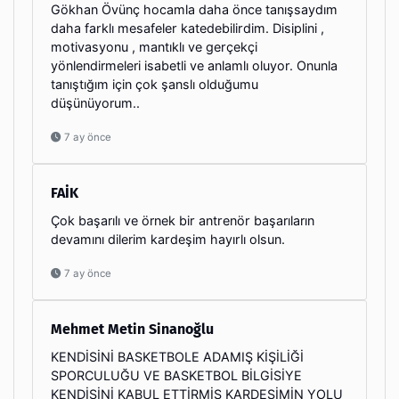
Gökhan Övünç hocamla daha önce tanışsaydım
daha farklı mesafeler katedebilirdim. Disiplini ,
motivasyonu , mantıklı ve gerçekçi
yönlendirmeleri isabetli ve anlamlı oluyor. Onunla
tanıştığım için çok şanslı olduğumu
düşünüyorum..
7 ay önce
FAİK
Çok başarılı ve örnek bir antrenör başarıların
devamını dilerim kardeşim hayırlı olsun.
7 ay önce
Mehmet Metin Sinanoğlu
KENDİSİNİ BASKETBOLE ADAMIŞ KİŞİLİĞİ
SPORCULUĞU VE BASKETBOL BİLGİSİYE
KENDİSİNİ KABUL ETTİRMİŞ KARDEŞİMİN YOLU