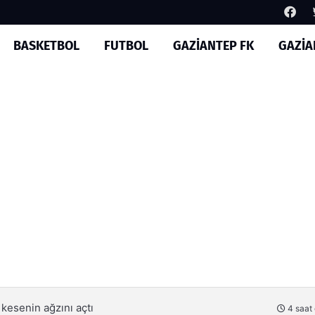
BASKETBOL
FUTBOL
GAZİANTEP FK
GAZİA
sürprizi
4 saat