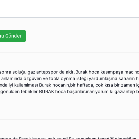
u Gönder
sonra soluğu gaziantepspor da aldı .Burak hoca kasımpaşa macın
un anlamında özgüven ve topla oynma isteği yardumlaşma sahanın h
a iyi kullanılması Burak hocanın,bir haftada, cok kısa bir zaman i
 gönülden tebrikler BURAK hoca başarılar.inanıyorum ki gaziantep 
antep de Burak hocayı çok sevdi Bu sonuçların tesadüf olmadığını