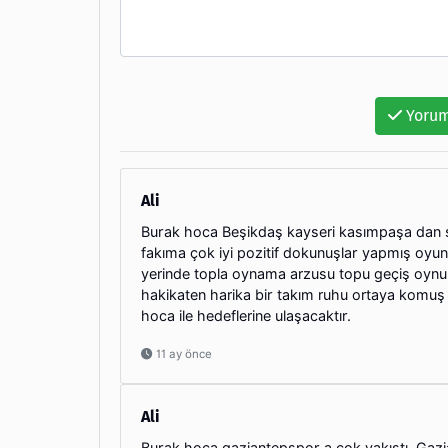
Yorum
Ali
Burak hoca Beşikdaş kayseri kasımpaşa dan 
fakıma çok iyi pozitif dokunuşlar yapmış oy
yerinde topla oynama arzusu topu geçiş oynund
hakikaten harika bir takım ruhu ortaya komuş
hoca ile hedeflerine ulaşacaktır.
11 ay önce
Ali
Burak hoca gaziantepspor a çok yakıştı .Gazi