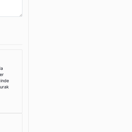
da
er
çinde
burak