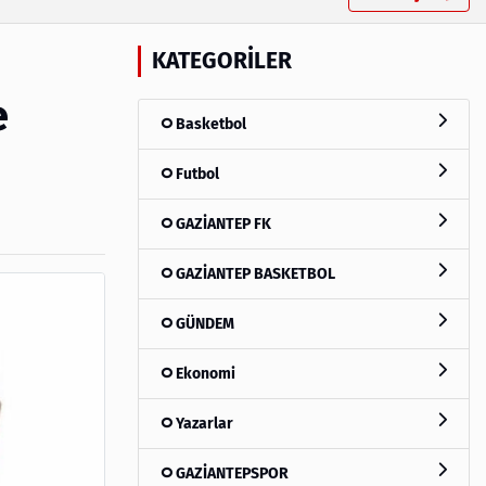
KATEGORILER
e
Basketbol
Futbol
GAZİANTEP FK
GAZİANTEP BASKETBOL
GÜNDEM
Ekonomi
Yazarlar
GAZİANTEPSPOR