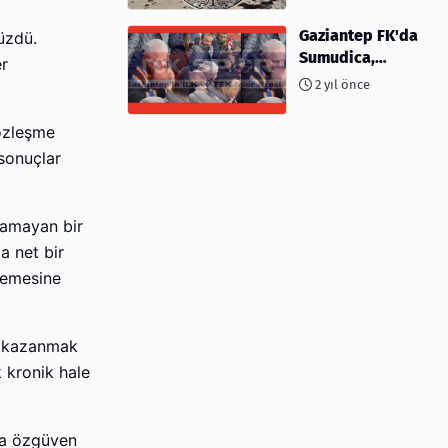
kimler var?
Gaziantep FK'da
üzdü.
Sumudica,
er
Başkanı
2 yıl önce
kafasından öptü!
sözleşme
 sonuçlar
ulamayan bir
a net bir
memesine
t, kazanmak
 kronik hale
da özgüven