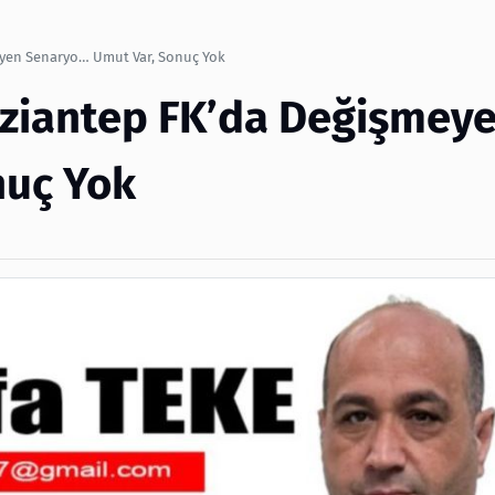
eyen Senaryo… Umut Var, Sonuç Yok
aziantep FK’da Değişmey
nuç Yok