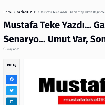
Home
GAZİANTEP FK
Mustafa Teke Yazdı… Gaziantep FK’da Değişm
Mustafa Teke Yazdı… G
Senaryo… Umut Var, So
4 ay önce
PAYLAŞ