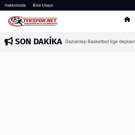
Hakkımızda
Bize Ulaşın
SON DAKIKA
İşte Tekspor farkıyla Gaziant
15 saat önce