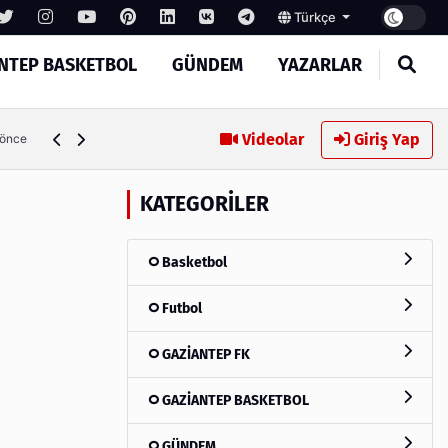
Türkçe
NTEP BASKETBOL
GÜNDEM
YAZARLAR
Memik Yılmaz: "Daha güzel bir futbol seyrettirmek için 
Videolar
Giriş Yap
gün önce
KATEGORILER
Basketbol
Futbol
GAZİANTEP FK
GAZİANTEP BASKETBOL
GÜNDEM