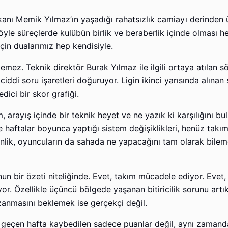
kanı Memik Yılmaz’ın yaşadığı rahatsızlık camiayı derinden 
Böyle süreçlerde kulübün birlik ve beraberlik içinde olması h
in dualarımız hep kendisiyle.
emez. Teknik direktör Burak Yılmaz ile ilgili ortaya atılan 
iddi soru işaretleri doğuruyor. Ligin ikinci yarısında alınan
dici bir skor grafiği.
 arayış içinde bir teknik heyet ve ne yazık ki karşılığını b
haftalar boyunca yaptığı sistem değişiklikleri, henüz takım
enlik, oyuncuların da sahada ne yapacağını tam olarak bile
nun bir özeti niteliğinde. Evet, takım mücadele ediyor. Eve
r. Özellikle üçüncü bölgede yaşanan bitiricilik sorunu artık
anmasını beklemek ise gerçekçi değil.
r geçen hafta kaybedilen sadece puanlar değil, aynı zaman