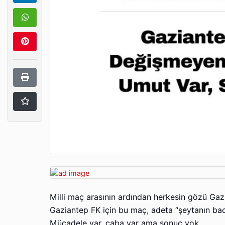
Milli maç arasının ardından herkesin gözü Gaz
Gaziantep FK için bu maç, adeta “şeytanın baca
Mücadele var, çaba var ama sonuç yok.