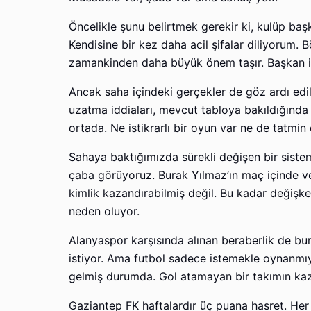
Öncelikle şunu belirtmek gerekir ki, kulüp baş
Kendisine bir kez daha acil şifalar diliyorum. 
zamankinden daha büyük önem taşır. Başkan iç
Ancak saha içindeki gerçekler de göz ardı edil
uzatma iddiaları, mevcut tabloya bakıldığında c
ortada. Ne istikrarlı bir oyun var ne de tatmin e
Sahaya baktığımızda sürekli değişen bir sistem,
çaba görüyoruz. Burak Yılmaz’ın maç içinde ve 
kimlik kazandırabilmiş değil. Bu kadar değişk
neden oluyor.
Alanyaspor karşısında alınan beraberlik de bu
istiyor. Ama futbol sadece istemekle oynanmıyo
gelmiş durumda. Gol atamayan bir takımın kaz
Gaziantep FK haftalardır üç puana hasret. He