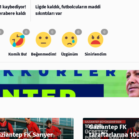
1 kaybediyor!
Ligde kaldık, futbolcuların maddi
erabere kaldı
sıkıntıları var
Komik Bu!
Beğenmedim!
Üzgünüm
Sinirlendim
Gaziantep FK
ziantep FK Sarıyer
taraftarlarına 10