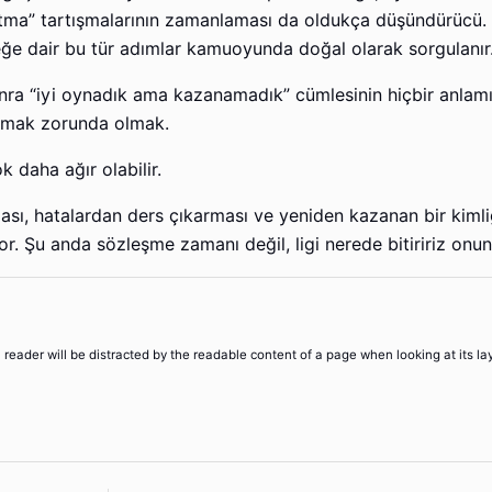
tma” tartışmalarının zamanlaması da oldukça düşündürücü.
e dair bu tür adımlar kamuoyunda doğal olarak sorgulanır
sonra “iyi oynadık ama kazanamadık” cümlesinin hiçbir anlam
anmak zorunda olmak.
 daha ağır olabilir.
sı, hatalardan ders çıkarması ve yeniden kazanan bir kiml
r. Şu anda sözleşme zamanı değil, ligi nerede bitiririz on
 a reader will be distracted by the readable content of a page when looking at its la