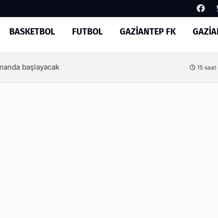
BASKETBOL
FUTBOL
GAZİANTEP FK
GAZİA
Arama
ep Basketbol’un yeni yönetimi
1 