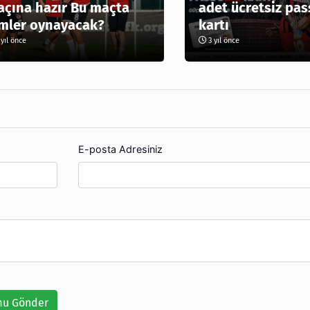
çına hazır Bu maçta
adet ücretsiz pas
mler oynayacak?
kartı
yıl önce
3 yıl önce
E-posta Adresiniz
u Gönder