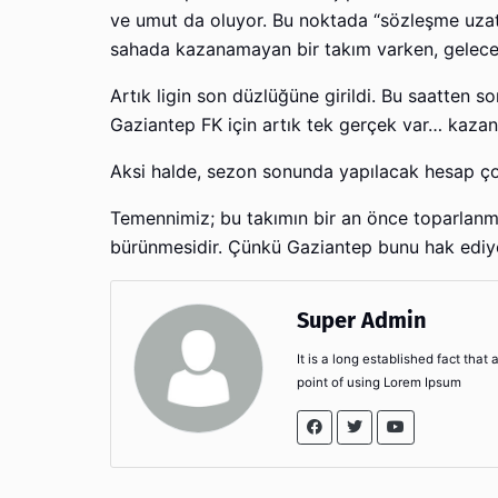
ve umut da oluyor. Bu noktada “sözleşme uza
sahada kazanamayan bir takım varken, geleceğ
Artık ligin son düzlüğüne girildi. Bu saatten 
Gaziantep FK için artık tek gerçek var… kaz
Aksi halde, sezon sonunda yapılacak hesap çok
Temennimiz; bu takımın bir an önce toparlanma
bürünmesidir. Çünkü Gaziantep bunu hak ediyo
Super Admin
It is a long established fact that
point of using Lorem Ipsum