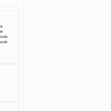
da
er
çinde
burak