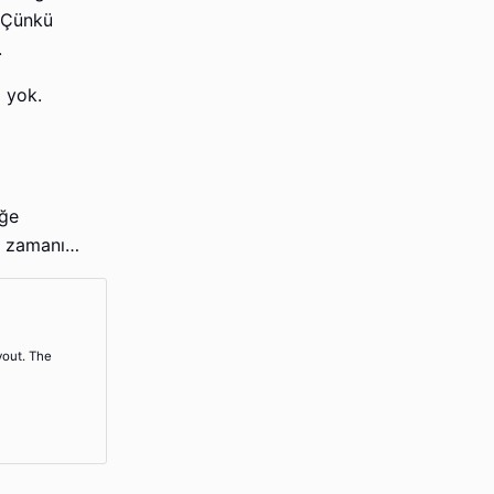
 Çünkü
.
ı yok.
iğe
un zamanı…
yout. The