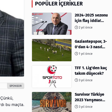
POPÜLER İÇERIKLER
2024-2025 sezonu
için flaş iddia!
Play-Off sistemi
2 yıl önce
olacak mı?
Gaziantepspor, 3-
0'dan 4-3 nasıl
kaybetti?
1 yıl önce
TFF 1. Lig'den kaç
takım düşecek?
3 yıl önce
Survivor Türkiye
 Çünkü,
2023 Yarışması
ardı bu maçta.
İçin Geri Sayım
3 yıl önce
Başladı! 2023'te