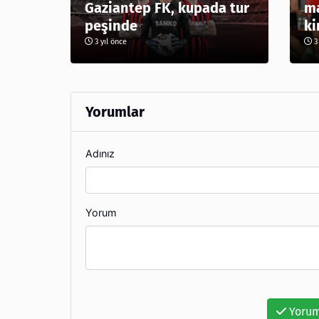
Gaziantep FK, kupada tur
ma
peşinde
ki
3 yıl önce
3 
Yorumlar
Adınız
Yorum
Yorum