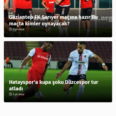
Gaziantep FK Sarıyer maçına hazır Bu
maçta kimler oynayacak?
3 yıl önce
Hatayspor'a kupa şoku Düzcespor tur
atladı
3 yıl önce