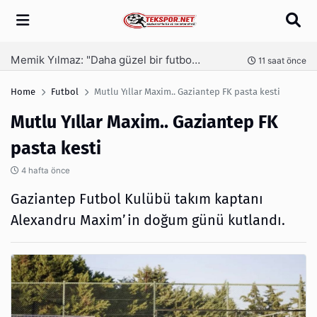
Arama
Bozgeyik: Gaziantep İçin Önemli Spor Yatırımları Yolda
Ga
nce
11 saat önce
Home
Futbol
Mutlu Yıllar Maxim.. Gaziantep FK pasta kesti
Mutlu Yıllar Maxim.. Gaziantep FK
pasta kesti
4 hafta önce
Gaziantep Futbol Kulübü takım kaptanı
Alexandru Maxim’in doğum günü kutlandı.