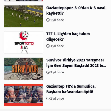
Gaziantepspor, 3-0'dan 4-3 nasıl
kaybetti?
1 yıl önce
TFF 1. Lig'den kaç takım
düşecek?
3 yıl önce
Survivor Türkiye 2023 Yarışması
İçin Geri Sayım Başladı! 2023'te
kimler var?
3 yıl önce
Gaziantep FK'da Sumudica,
Başkanı kafasından öptü!
2 yıl önce