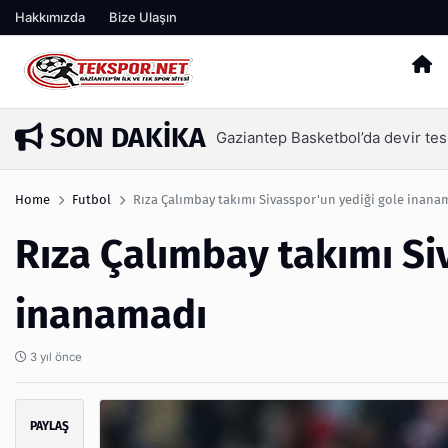
Hakkımızda
Bize Ulaşın
SON DAKIKA
Memik Yılmaz, Gaziantep FK için 
14 saat önce
Home
Futbol
Rıza Çalımbay takımı Sivasspor'un yediği gole inana
Rıza Çalımbay takımı Si
inanamadı
3 yıl önce
PAYLAŞ