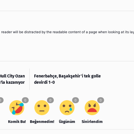
 a reader will be distracted by the readable content of a page when looking at its la
Hull City Ozan
Fenerbahçe, Başakşehir'i tek golle
'la kazanıyor
devirdi 1-0
Komik Bu!
Beğenmedim!
Üzgünüm
Sinirlendim