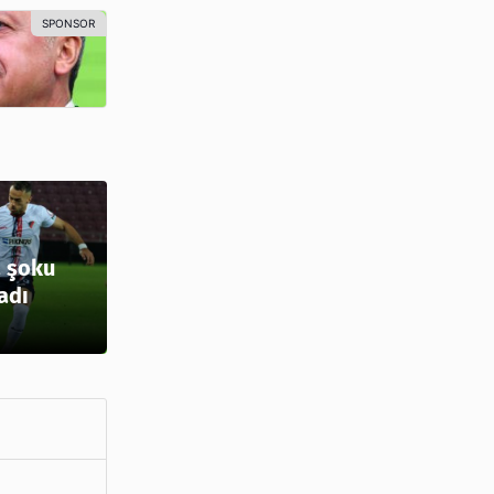
 şoku
adı