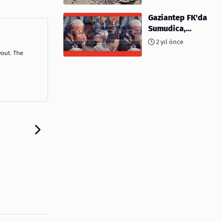
kimler var?
Gaziantep FK'da
Sumudica,
Başkanı
2 yıl önce
kafasından öptü!
yout. The