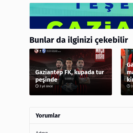
Bunlar da ilginizi çekebilir
Ga
Gaziantep FK, kupada tur
ma
peşinde
ki
3 yıl önce
3 
Yorumlar
Adınız