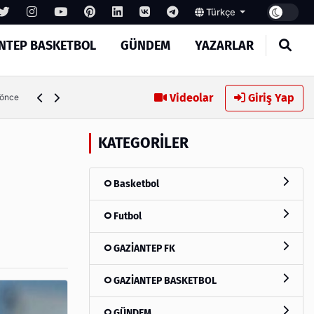
Türkçe
NTEP BASKETBOL
GÜNDEM
YAZARLAR
Gaziantep FK'da Juninho Bacuna sürprizi
Videolar
Giriş Yap
 önce
KATEGORILER
Basketbol
Futbol
GAZİANTEP FK
GAZİANTEP BASKETBOL
GÜNDEM