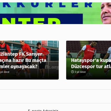
ziantep FK Sarıyer
çına hazır Bu maçta
Hatayspor'a kupa
mler oynayacak?
Düzcespor tur atl
yıl önce
3 yıl önce
E-posta Adresiniz