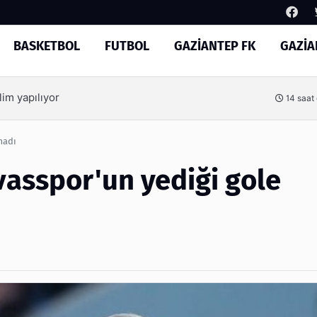
BASKETBOL
FUTBOL
GAZİANTEP FK
GAZİA
Arama
kesenin ağzını açtı
17 saat
madı
vasspor'un yediği gole