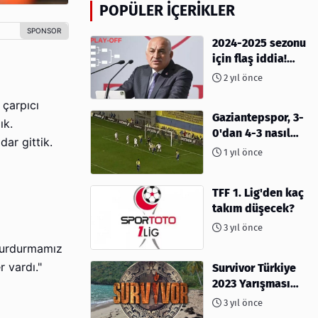
POPÜLER İÇERIKLER
2024-2025 sezonu
için flaş iddia!
Play-Off sistemi
2 yıl önce
olacak mı?
 çarpıcı
Gaziantepspor, 3-
ık.
0'dan 4-3 nasıl
ar gittik.
kaybetti?
1 yıl önce
TFF 1. Lig'den kaç
takım düşecek?
3 yıl önce
vurdurmamız
r vardı."
Survivor Türkiye
2023 Yarışması
İçin Geri Sayım
3 yıl önce
Başladı! 2023'te