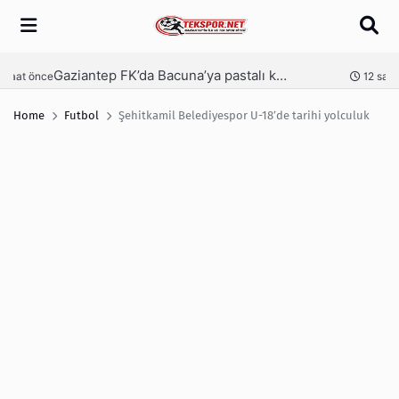
Arama
Gaziantep FK’da Bacuna’ya pastalı karşılama
Ga
nce
12 saat önce
Home
Futbol
Şehitkamil Belediyespor U-18’de tarihi yolculuk