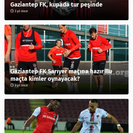
Gaziantep FK, kupada tur peşinde
3 yıl önce
Gaziantep FK Sarıyer maçına hazır Bu
maçta kimler oynayacak?
3 yıl önce