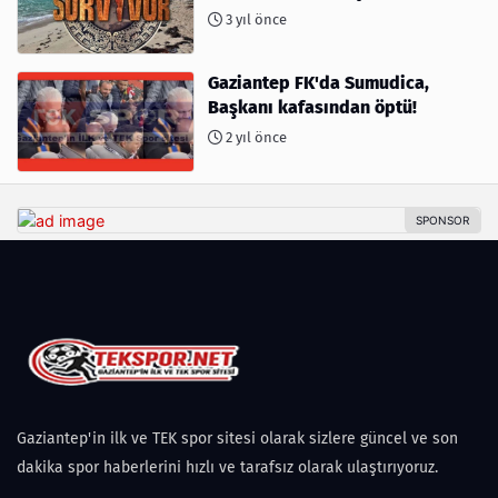
kimler var?
3 yıl önce
Gaziantep FK'da Sumudica,
Başkanı kafasından öptü!
2 yıl önce
Gaziantep'in ilk ve TEK spor sitesi olarak sizlere güncel ve son
dakika spor haberlerini hızlı ve tarafsız olarak ulaştırıyoruz.