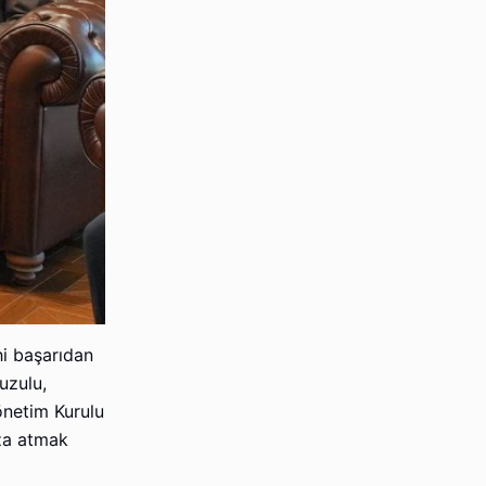
hi başarıdan
uzulu,
önetim Kurulu
mza atmak