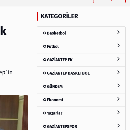
KATEGORILER
ik
Basketbol
Futbol
GAZİANTEP FK
ep’in
GAZİANTEP BASKETBOL
GÜNDEM
Ekonomi
Yazarlar
GAZİANTEPSPOR