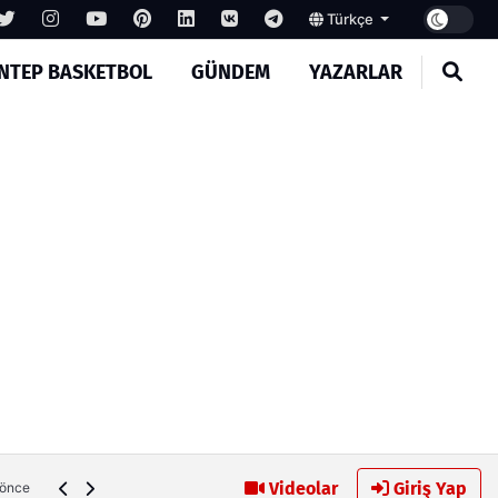
Türkçe
NTEP BASKETBOL
GÜNDEM
YAZARLAR
Memik Yılmaz, Gaziantep FK için kesenin ağzını açtı
Videolar
Giriş Yap
 önce