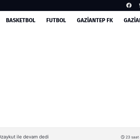
BASKETBOL
FUTBOL
GAZİANTEP FK
GAZİA
im yapılıyor
1 gün