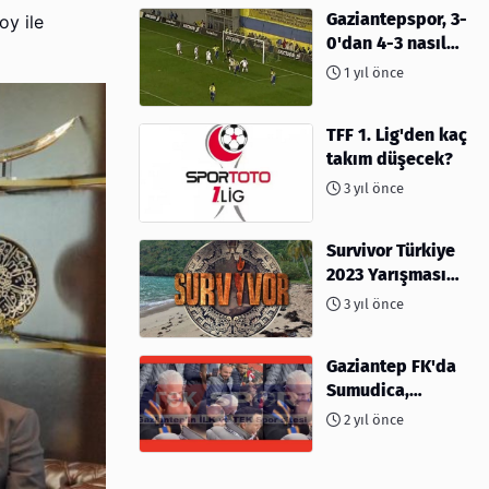
Gaziantepspor, 3-
oy ile
0'dan 4-3 nasıl
kaybetti?
1 yıl önce
TFF 1. Lig'den kaç
takım düşecek?
3 yıl önce
Survivor Türkiye
2023 Yarışması
İçin Geri Sayım
3 yıl önce
Başladı! 2023'te
kimler var?
Gaziantep FK'da
Sumudica,
Başkanı
2 yıl önce
kafasından öptü!