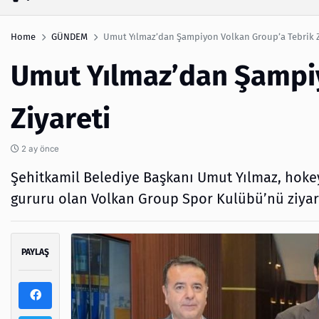
Home
GÜNDEM
Umut Yılmaz’dan Şampiyon Volkan Group’a Tebrik Z
Umut Yılmaz’dan Şampiy
Ziyareti
2 ay önce
Şehitkamil Belediye Başkanı Umut Yılmaz, hokey
gururu olan Volkan Group Spor Kulübü’nü ziyaret
PAYLAŞ