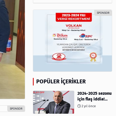
POPÜLER İÇERIKLER
2024-2025 sezonu
için flaş iddia!
Play-Off sistemi
2 yıl önce
olacak mı?