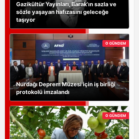
Gazikültür Yayınları, Barak’ın sazla ve
sözle yaşayan hafızasını geleceğe
taşıyor
GÜNDEM
Nurdağı Deprem Müzesi için iş birliği
protokolü imzalandı
GÜNDEM