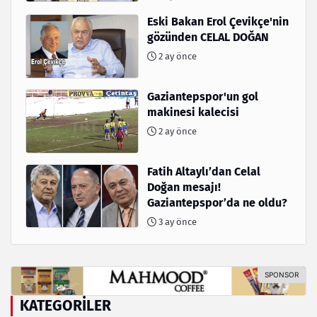
Eski Bakan Erol Çevikçe'nin
gözünden CELAL DOĞAN
2 ay önce
Gaziantepspor'un gol
makinesi kalecisi
2 ay önce
Fatih Altaylı’dan Celal
Doğan mesajı!
Gaziantepspor’da ne oldu?
3 ay önce
KATEGORILER