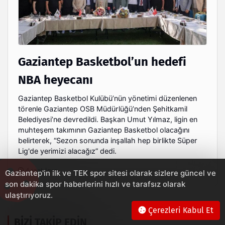
Gaziantep Basketbol’un hedefi
NBA heyecanı
Gaziantep Basketbol Kulübü’nün yönetimi düzenlenen
törenle Gaziantep OSB Müdürlüğü’nden Şehitkamil
Belediyesi’ne devredildi. Başkan Umut Yılmaz, ligin en
muhteşem takımının Gaziantep Basketbol olacağını
belirterek, “Sezon sonunda inşallah hep birlikte Süper
Lig'de yerimizi alacağız” dedi.
4 saat önce
Gaziantep'in ilk ve TEK spor sitesi olarak sizlere güncel ve
son dakika spor haberlerini hızlı ve tarafsız olarak
ulaştırıyoruz.
Çerezleri Kabul Et
BIZI TAKIP EDIN