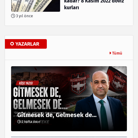
kadar? 8 Kasım 2022 döviz
kurları
3 yıl önce
YAZARLAR
Tümü
Gitmesek de, Gelmesek de…
2 hafta önce