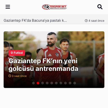
Arama
Gaziantep FK’da Alanyaspor alarmı
nce
4 saat önce
Futbol
Gaziantep FK’da Bacuna’ya
pastalı karşılama
4 saat önce