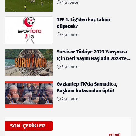
1 yıl önce
TFF 1. Lig'den kaç takım
düşecek?
3 yıl önce
Survivor Türkiye 2023 Yarışması
İçin Geri Sayım Başladı! 2023'te
kimler var?
3 yıl önce
Gaziantep FK'da Sumudica,
Başkanı kafasından öptü!
2 yıl önce
SON İÇERIKLER
Tümü