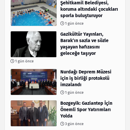
Şehitkamil Belediyesi,
koruma altındaki çocukları
sporla buluşturuyor
1 gün önce
Gazikültür Yayınları,
Barak’ın sazla ve sözle
yaşayan hafızasını
geleceğe taşıyor
1 gün önce
Nurdağı Deprem Müzesi
için iş birliği protokolü
imzalandı
1 gün önce
Bozgeyik: Gaziantep İçin
Önemli Spor Yatırımları
Yolda
3 gün önce