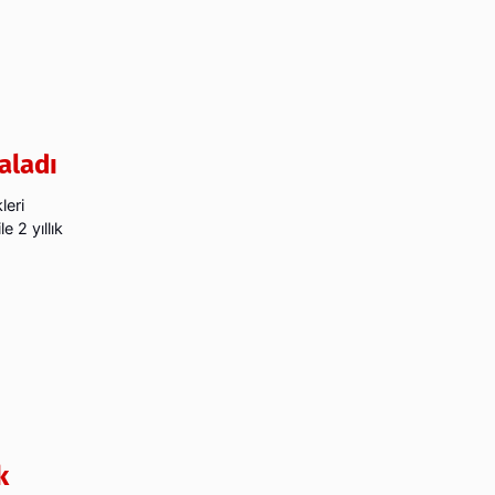
aladı
leri
 2 yıllık
k