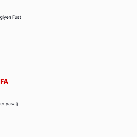
 giyen Fuat
İFA
fer yasağı