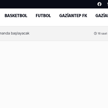
BASKETBOL
FUTBOL
GAZİANTEP FK
GAZİA
Arama
Basketbol’un yeni yönetimi
1 gün