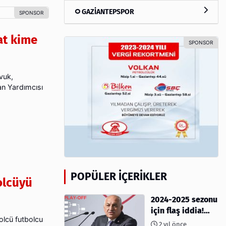
GAZİANTEPSPOR
at kime
vuk,
an Yardımcısı
POPÜLER İÇERIKLER
golcüyü
2024-2025 sezonu
için flaş iddia!
olcü futbolcu
Play-Off sistemi
2 yıl önce