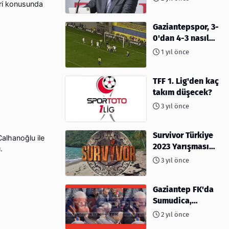
eri konusunda
olacak mı?
Gaziantepspor, 3-
0'dan 4-3 nasıl
kaybetti?
1 yıl önce
TFF 1. Lig'den kaç
takım düşecek?
3 yıl önce
Survivor Türkiye
alhanoğlu ile
2023 Yarışması
.
İçin Geri Sayım
3 yıl önce
Başladı! 2023'te
kimler var?
Gaziantep FK'da
Sumudica,
Başkanı
2 yıl önce
kafasından öptü!