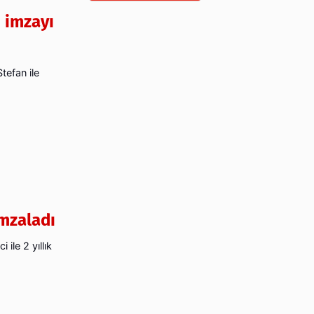
 imzayı
tefan ile
imzaladı
ile 2 yıllık