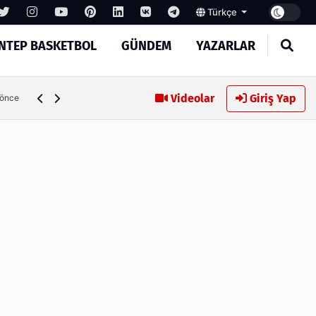
Türkçe
NTEP BASKETBOL
GÜNDEM
YAZARLAR
Memik Yılmaz: "Daha güzel bir futbol seyrettirmek için müc
Videolar
Giriş Yap
 önce