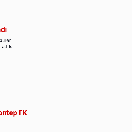
ndı
rdüren
rad ile
iantep FK