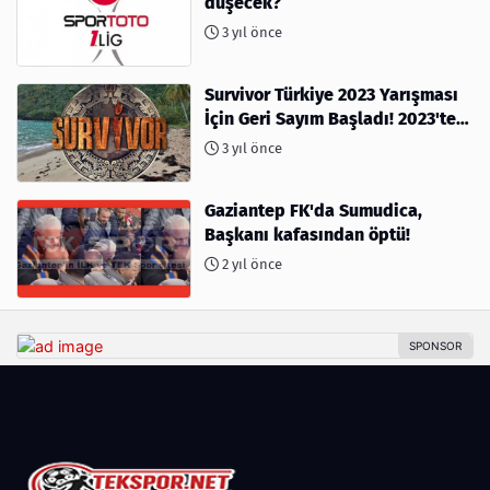
düşecek?
3 yıl önce
Survivor Türkiye 2023 Yarışması
İçin Geri Sayım Başladı! 2023'te
kimler var?
3 yıl önce
Gaziantep FK'da Sumudica,
Başkanı kafasından öptü!
2 yıl önce