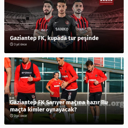
Gaziantep FK, kupada tur peşinde
3 yıl önce
Gaziantep FK Sarıyer maçına hazır Bu
maçta kimler oynayacak?
3 yıl önce