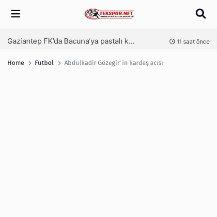
Arama
Gaziantep FK’da Bacuna’ya pastalı karşılama
Ga
nce
11 saat önce
Home
Futbol
Abdulkadir Gözegir'in kardeş acısı