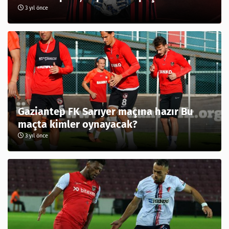
3 yıl önce
Gaziantep FK Sarıyer maçına hazır Bu
maçta kimler oynayacak?
3 yıl önce