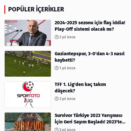
POPÜLER İÇERIKLER
2024-2025 sezonu için flaş iddia!
Play-Off sistemi olacak mı?
2 yıl önce
Gaziantepspor, 3-0'dan 4-3 nasıl
kaybetti?
1 yıl önce
TFF 1. Lig'den kaç takım
düşecek?
3 yıl önce
Survivor Türkiye 2023 Yarışması
İçin Geri Sayım Başladı! 2023'te
kimler var?
3 yıl önce