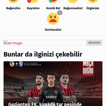
Beğendim
Bayıldım
Komik Bu!
Beğenmedim!
Üzgünüm
Sinirlendim
Bunlar da ilginizi çekebilir
Gaziantep FK, kupada tur peşinde