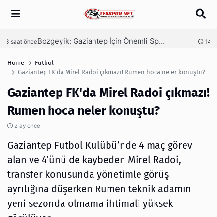
Arama
Bozgeyik: Gaziantep İçin Önemli Spor Yatırımları Yolda
Ga
nce
14 saat önce
Home
Futbol
Gaziantep FK'da Mirel Radoi çıkmazı! Rumen hoca neler konuştu?
Gaziantep FK'da Mirel Radoi çıkmazı!
Rumen hoca neler konuştu?
2 ay önce
Gaziantep Futbol Kulübü’nde 4 maç görev
alan ve 4’ünü de kaybeden Mirel Radoi,
transfer konusunda yönetimle görüş
ayrılığına düşerken Rumen teknik adamın
yeni sezonda olmama ihtimali yüksek