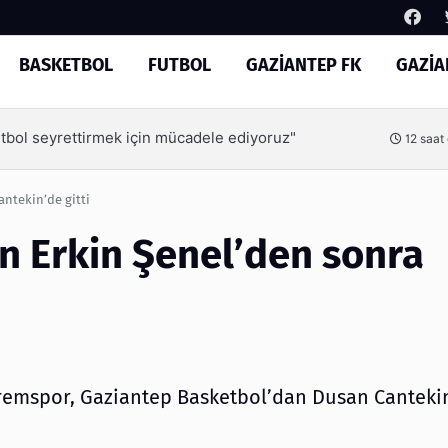
BASKETBOL
FUTBOL
GAZİANTEP FK
GAZİA
Arama
tbol seyrettirmek için mücadele ediyoruz"
12 saat
ntekin’de gitti
n Erkin Şenel’den sonra
aremspor, Gaziantep Basketbol’dan Dusan Cantek