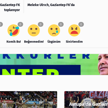
! Gaziantep FK
Meleke Ulrıch, Gaziantep FK’da
toplanıyor
Komik Bu!
Beğenmedim!
Üzgünüm
Sinirlendim
Avrupa'da Gazian