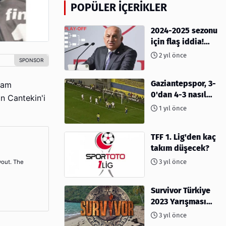
POPÜLER İÇERIKLER
2024-2025 sezonu
için flaş iddia!
Play-Off sistemi
2 yıl önce
olacak mı?
Gaziantepspor, 3-
Sam
0'dan 4-3 nasıl
n Cantekin'i
kaybetti?
1 yıl önce
TFF 1. Lig'den kaç
takım düşecek?
3 yıl önce
yout. The
Survivor Türkiye
2023 Yarışması
İçin Geri Sayım
3 yıl önce
Başladı! 2023'te