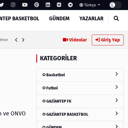
Türkçe
NTEP BASKETBOL
GÜNDEM
YAZARLAR
Bozgeyik: Gaziantep İçin Önemli Spor Yatırımları Yolda
Videolar
Giriş Yap
 önce
KATEGORILER
Basketbol
Futbol
GAZİANTEP FK
in ve ONVO
GAZİANTEP BASKETBOL
GÜNDEM