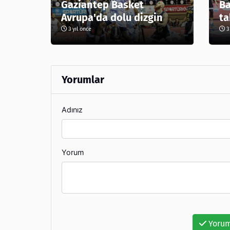
Gaziantep Basket
Ba
Avrupa'da dolu dizgin
ta
3 yıl önce
3 
Yorumlar
Adınız
Yorum
Yorum