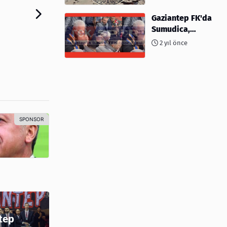
kimler var?
Gaziantep FK'da
Sumudica,
Başkanı
2 yıl önce
kafasından öptü!
tep