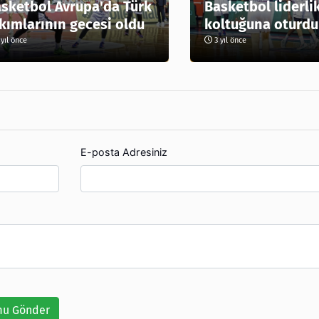
sketbol Avrupa'da Türk
Basketbol liderli
kımlarının gecesi oldu
koltuğuna oturdu
yıl önce
3 yıl önce
E-posta Adresiniz
u Gönder