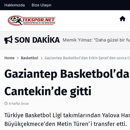
Hakkımızda
Bize Ulaşın
SON DAKIKA
Memik Yılmaz: "Daha güzel bir fu
8 saat önce
Home
Basketbol
Gaziantep Basketbol’dan Erkin Şenel’den sonra Ca
Gaziantep Basketbol’da
Cantekin’de gitti
4 hafta önce
Türkiye Basketbol Ligi takımlarından Yalova H
Büyükçekmece’den Metin Türen’i transfer etti.