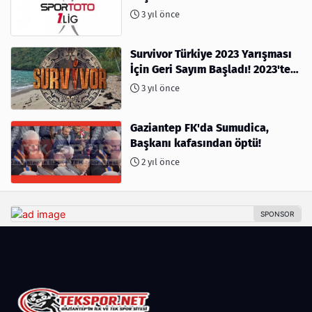
3 yıl önce
Survivor Türkiye 2023 Yarışması
İçin Geri Sayım Başladı! 2023'te
kimler var?
3 yıl önce
Gaziantep FK'da Sumudica,
Başkanı kafasından öptü!
2 yıl önce