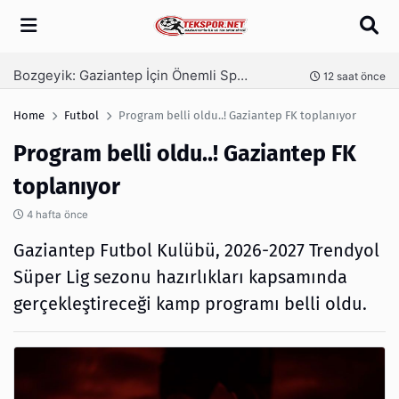
Arama
Bozgeyik: Gaziantep İçin Önemli Spor Yatırımları Yolda
Ga
nce
12 saat önce
Home
Futbol
Program belli oldu..! Gaziantep FK toplanıyor
Program belli oldu..! Gaziantep FK
toplanıyor
4 hafta önce
Gaziantep Futbol Kulübü, 2026-2027 Trendyol
Süper Lig sezonu hazırlıkları kapsamında
gerçekleştireceği kamp programı belli oldu.