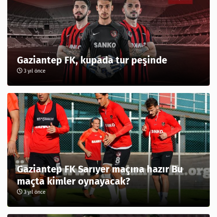
Gaziantep FK, kupada tur peşinde
3 yıl önce
Gaziantep FK Sarıyer maçına hazır Bu
maçta kimler oynayacak?
3 yıl önce