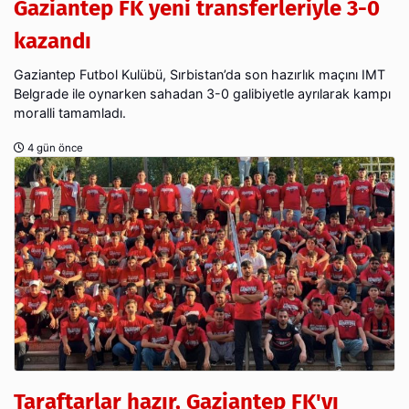
Gaziantep FK yeni transferleriyle 3-0
kazandı
Gaziantep Futbol Kulübü, Sırbistan’da son hazırlık maçını IMT
Belgrade ile oynarken sahadan 3-0 galibiyetle ayrılarak kampı
moralli tamamladı.
4 gün önce
Taraftarlar hazır, Gaziantep FK'yı