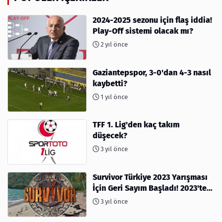
2024-2025 sezonu için flaş iddia!
Play-Off sistemi olacak mı?
2 yıl önce
Gaziantepspor, 3-0'dan 4-3 nasıl
kaybetti?
1 yıl önce
TFF 1. Lig'den kaç takım
düşecek?
3 yıl önce
Survivor Türkiye 2023 Yarışması
İçin Geri Sayım Başladı! 2023'te
kimler var?
3 yıl önce