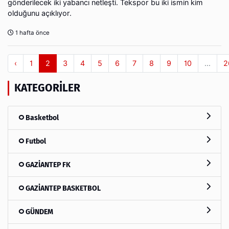
gönderilecek iki yabancı netleşti. Tekspor bu iki ismin kim
olduğunu açıklıyor.
1 hafta önce
‹
1
2
3
4
5
6
7
8
9
10
...
2
KATEGORILER
Basketbol
Futbol
GAZİANTEP FK
GAZİANTEP BASKETBOL
GÜNDEM