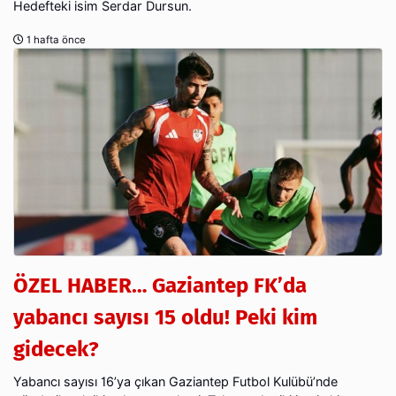
Hedefteki isim Serdar Dursun.
1 hafta önce
ÖZEL HABER… Gaziantep FK’da
yabancı sayısı 15 oldu! Peki kim
gidecek?
Yabancı sayısı 16’ya çıkan Gaziantep Futbol Kulübü’nde