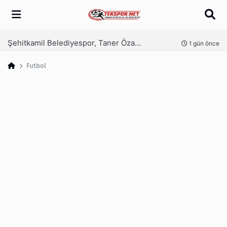
Arama
Şehitkamil Belediyespor, Taner Özaykut ile devam dedi
nce
1 gün önce
Futbol