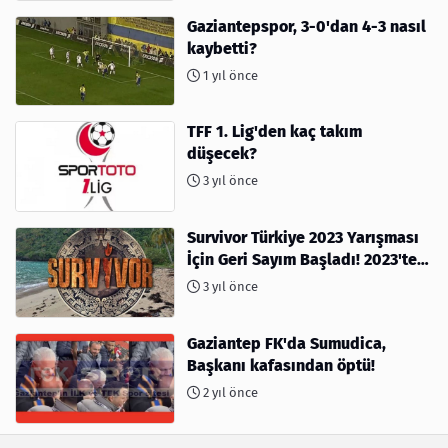
Gaziantepspor, 3-0'dan 4-3 nasıl
kaybetti?
1 yıl önce
TFF 1. Lig'den kaç takım
düşecek?
3 yıl önce
Survivor Türkiye 2023 Yarışması
İçin Geri Sayım Başladı! 2023'te
kimler var?
3 yıl önce
Gaziantep FK'da Sumudica,
Başkanı kafasından öptü!
2 yıl önce