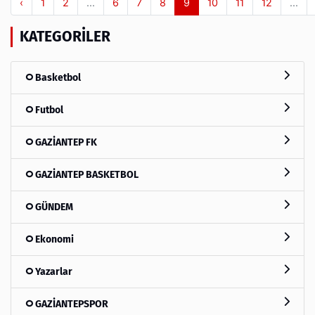
‹
1
2
...
6
7
8
9
10
11
12
...
KATEGORILER
Basketbol
Futbol
GAZİANTEP FK
GAZİANTEP BASKETBOL
GÜNDEM
Ekonomi
Yazarlar
GAZİANTEPSPOR