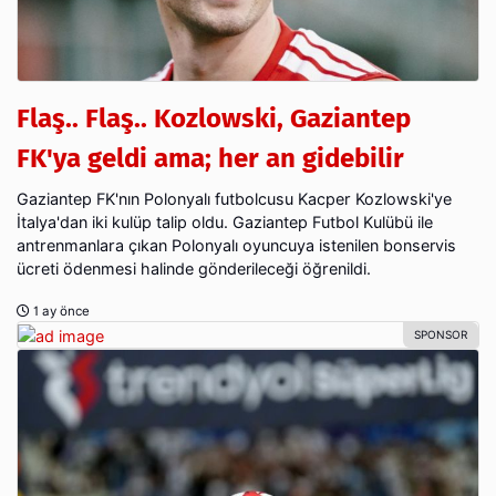
Flaş.. Flaş.. Kozlowski, Gaziantep
FK'ya geldi ama; her an gidebilir
Gaziantep FK'nın Polonyalı futbolcusu Kacper Kozlowski'ye
İtalya'dan iki kulüp talip oldu. Gaziantep Futbol Kulübü ile
antrenmanlara çıkan Polonyalı oyuncuya istenilen bonservis
ücreti ödenmesi halinde gönderileceği öğrenildi.
1 ay önce