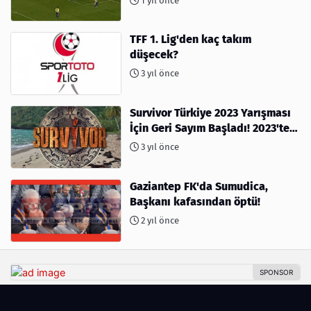
1 yıl önce
TFF 1. Lig'den kaç takım
düşecek?
3 yıl önce
Survivor Türkiye 2023 Yarışması
İçin Geri Sayım Başladı! 2023'te
kimler var?
3 yıl önce
Gaziantep FK'da Sumudica,
Başkanı kafasından öptü!
2 yıl önce