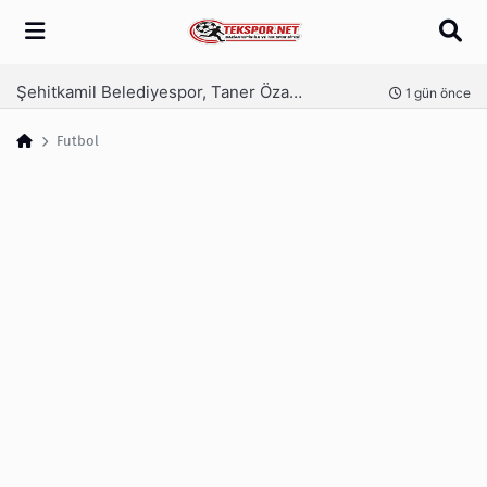
Arama
Şehitkamil Belediyespor, Taner Özaykut ile devam dedi
nce
1 gün önce
Futbol