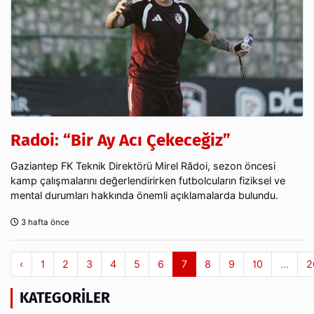
Radoi: “Bir Ay Acı Çekeceğiz”
Gaziantep FK Teknik Direktörü Mirel Rădoi, sezon öncesi
kamp çalışmalarını değerlendirirken futbolcuların fiziksel ve
mental durumları hakkında önemli açıklamalarda bulundu.
3 hafta önce
‹
1
2
3
4
5
6
7
8
9
10
...
2
KATEGORILER